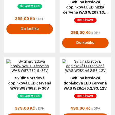
Svítilna brzdová
SKLADEM 2 KS
doplňková LED nízká
červená WAS W207/13…
255,00 Kč
s DPH
OČEKÁVÁME
Do košíku
296,00 Kč
s DPH
Do košíku
Svítilna brzdová
Svítilna brzdová
doplňková LED červená
doplňková LED červená
WAS W87/682, 9-36V
WAS W28/146.2.S3, 12V
SKLADEM 6 KS
OČEKÁVÁME
379,00 Kč
499,00 Kč
s DPH
s DPH