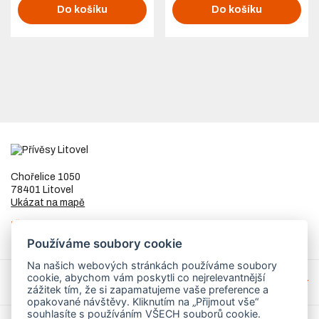
Do košíku
Do košíku
Chořelice 1050
78401 Litovel
Ukázat na mapě
IČ
73023205
DIČ
CZ8253255307
Používáme soubory cookie
Na našich webových stránkách používáme soubory
cookie, abychom vám poskytli co nejrelevantnější
Přívěsy a náhradní díly
zážitek tím, že si zapamatujeme vaše preference a
opakované návštěvy. Kliknutím na „Přijmout vše“
souhlasíte s používáním VŠECH souborů cookie.