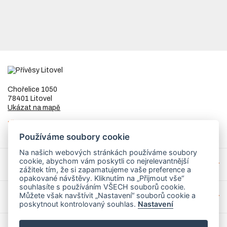
Chořelice 1050
78401 Litovel
Ukázat na mapě
IČ
73023205
DIČ
CZ8253255307
Používáme soubory cookie
Na našich webových stránkách používáme soubory
cookie, abychom vám poskytli co nejrelevantnější
Přívěsy a náhradní díly
zážitek tím, že si zapamatujeme vaše preference a
opakované návštěvy. Kliknutím na „Přijmout vše“
souhlasíte s používáním VŠECH souborů cookie.
Můžete však navštívit „Nastavení“ souborů cookie a
Servis
poskytnout kontrolovaný souhlas.
Nastavení