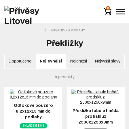
0
PŘEKLIŽKY A PODLAHY
Překližky
Doporučeno
Nejlevnější
Nejdražší
Nejvyšší slevy
4 produkty
Odtokové pouzdro
Překližka tabule hnědá
8,2x12x15 mm do
protiskluz
podlahy
2500x1250x9mm
SKLADEM 8 KS