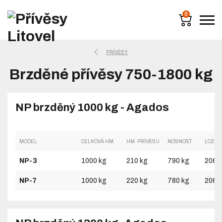
0
PŘÍVĚSY
Brzděné přívěsy 750-1800 kg
NP brzděný 1000 kg - Agados
MODEL
CELKOVÁ HM.
HM. PŘÍVĚSU
NOSNOST
LOŽNÁ
NP-3
1000 kg
210 kg
790 kg
2065
NP-7
1000 kg
220 kg
780 kg
2065