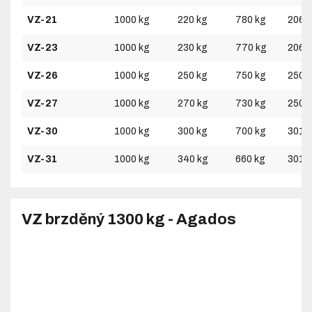
VZ-21
1000 kg
220 kg
780 kg
2060
VZ-23
1000 kg
230 kg
770 kg
2060
VZ-26
1000 kg
250 kg
750 kg
2500
VZ-27
1000 kg
270 kg
730 kg
2500
VZ-30
1000 kg
300 kg
700 kg
3010
VZ-31
1000 kg
340 kg
660 kg
3010
VZ brzděný 1300 kg - Agados