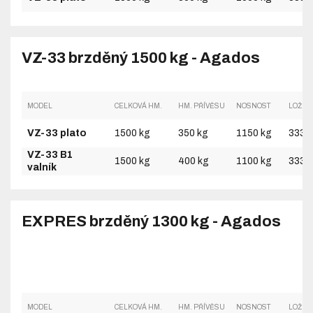
VZ-33 brzděný 1500 kg - Agados
MODEL
CELKOVÁ HM.
HM. PŘÍVĚSU
NOSNOST
LOŽNÁ
VZ-33 plato
1500 kg
350 kg
1150 kg
3330
VZ-33 B1
1500 kg
400 kg
1100 kg
3330
valník
EXPRES brzděný 1300 kg - Agados
MODEL
CELKOVÁ HM.
HM. PŘÍVĚSU
NOSNOST
LOŽNÁ