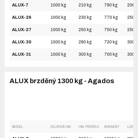
ALUX-7
1000 kg
210 kg
790 kg
2060
ALUX-26
1000 kg
230 kg
770 kg
2500
ALUX-27
1000 kg
250 kg
750 kg
2500
ALUX-30
1000 kg
280 kg
720 kg
3000
ALUX-31
1000 kg
300 kg
700 kg
3000
ALUX brzděný 1300 kg - Agados
MODEL
CELKOVÁ HM.
HM. PŘÍVĚSU
NOSNOST
LOŽNÁ