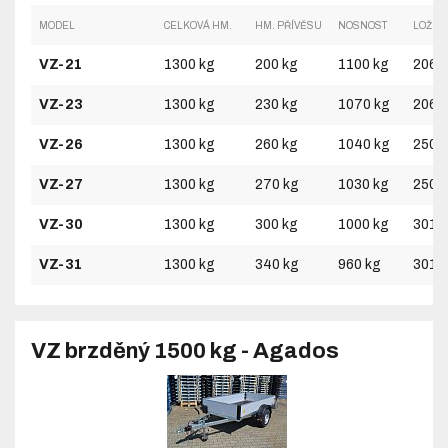
MODEL
CELKOVÁ HM.
HM. PŘÍVĚSU
NOSNOST
LOŽNÁ
VZ-21
1300 kg
200 kg
1100 kg
2060
VZ-23
1300 kg
230 kg
1070 kg
2060
VZ-26
1300 kg
260 kg
1040 kg
2500
VZ-27
1300 kg
270 kg
1030 kg
2500
VZ-30
1300 kg
300 kg
1000 kg
3010
VZ-31
1300 kg
340 kg
960 kg
3010
VZ brzděný 1500 kg - Agados