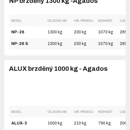
NP brzděný 1300 kg -Agados
MODEL
CELKOVÁ HM.
HM. PŘÍVĚSU
NOSNOST
LOŽNÁ
NP-26
1300 kg
230 kg
1070 kg
2650
NP-26 S
1300 kg
230 kg
1070 kg
2650
ALUX brzděný 1000 kg - Agados
MODEL
CELKOVÁ HM.
HM. PŘÍVĚSU
NOSNOST
LOŽNÁ
ALUX-3
1000 kg
210 kg
790 kg
2060