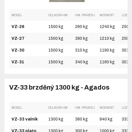
MODEL
CELKOVÁ HM.
HM. PŘÍVĚSU
NOSNOST
LOŽNÁ
VZ-26
1500 kg
260 kg
1240 kg
2500
VZ-27
1500 kg
390 kg
1210 kg
2500
VZ-30
1500 kg
310 kg
1190 kg
3010
VZ-31
1500 kg
340 kg
1160 kg
3010
VZ-33 brzděný 1300 kg - Agados
MODEL
CELKOVÁ HM.
HM. PŘÍVĚSU
NOSNOST
LOŽNÁ
VZ-33 valník
1300 kg
360 kg
940 kg
3330
VZ-33 plato
1300 kg
300 kg
1000 kg
3330