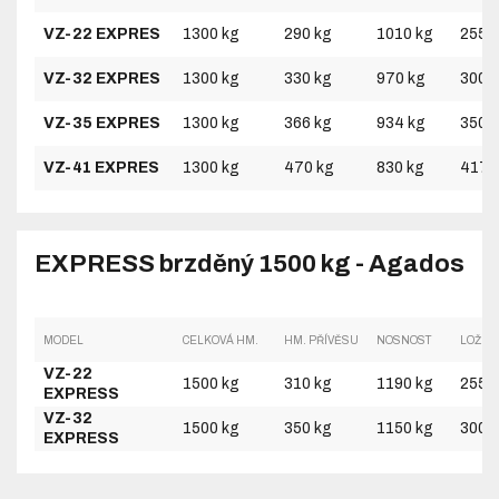
VZ-22 EXPRES
1300 kg
290 kg
1010 kg
2555
VZ-32 EXPRES
1300 kg
330 kg
970 kg
3000
VZ-35 EXPRES
1300 kg
366 kg
934 kg
3500
VZ-41 EXPRES
1300 kg
470 kg
830 kg
4170
EXPRESS brzděný 1500 kg - Agados
MODEL
CELKOVÁ HM.
HM. PŘÍVĚSU
NOSNOST
LOŽNÁ
VZ-22
1500 kg
310 kg
1190 kg
2555
EXPRESS
VZ-32
1500 kg
350 kg
1150 kg
3000
EXPRESS