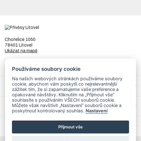
Chořelice 1050
78401 Litovel
Ukázat na mapě
IČ
73023205
DIČ
CZ8253255307
Používáme soubory cookie
Na našich webových stránkách používáme soubory
cookie, abychom vám poskytli co nejrelevantnější
Přívěsy a náhradní díly
zážitek tím, že si zapamatujeme vaše preference a
opakované návštěvy. Kliknutím na „Přijmout vše“
souhlasíte s používáním VŠECH souborů cookie.
Můžete však navštívit „Nastavení“ souborů cookie a
Servis
poskytnout kontrolovaný souhlas.
Nastavení
Mohlo by Vás zajímat
Přijmout vše