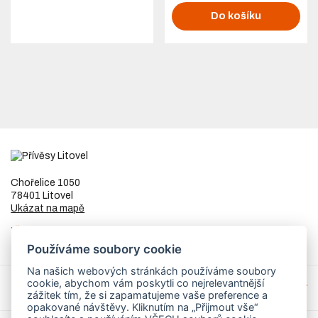
Do košíku
Chořelice 1050
78401 Litovel
Ukázat na mapě
IČ
73023205
DIČ
CZ8253255307
Používáme soubory cookie
Na našich webových stránkách používáme soubory
cookie, abychom vám poskytli co nejrelevantnější
Přívěsy a náhradní díly
zážitek tím, že si zapamatujeme vaše preference a
opakované návštěvy. Kliknutím na „Přijmout vše“