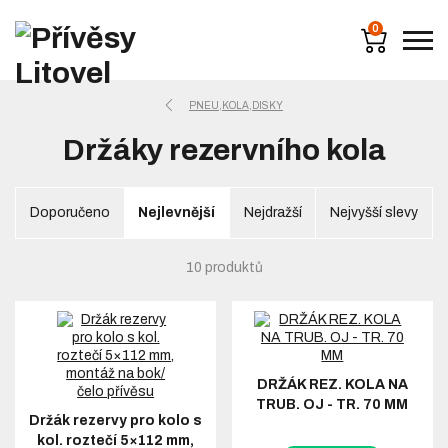
0
PNEU,KOLA,DISKY
Držáky rezervního kola
Doporučeno
Nejlevnější
Nejdražší
Nejvyšší slevy
10 produktů
DRŽÁK REZ. KOLA NA
TRUB. OJ - TR. 70 MM
Držák rezervy pro kolo s
kol. roztečí 5×112 mm,