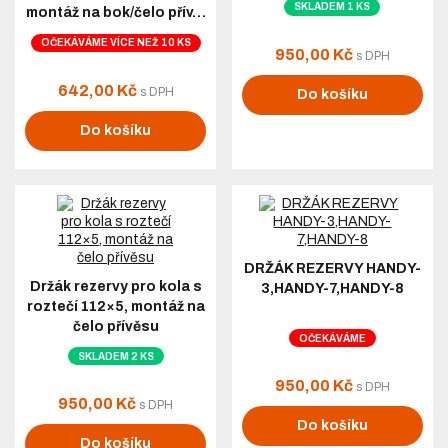
SKLADEM 1 KS
montáž na bok/čelo přív…
OČEKÁVÁME VÍCE NEŽ 10 KS
950,00 Kč
s DPH
642,00 Kč
s DPH
Do košíku
Do košíku
DRŽÁK REZERVY HANDY-
Držák rezervy pro kola s
3,HANDY-7,HANDY-8
roztečí 112×5, montáž na
čelo přívěsu
OČEKÁVÁME
SKLADEM 2 KS
950,00 Kč
s DPH
950,00 Kč
s DPH
Do košíku
Do košíku