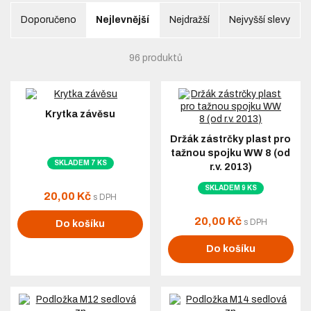
Doporučeno
Nejlevnější
Nejdražší
Nejvyšší slevy
96 produktů
Krytka závěsu
Držák zástrčky plast pro
tažnou spojku WW 8 (od
SKLADEM 7 KS
r.v. 2013)
SKLADEM 9 KS
20,00 Kč
s DPH
20,00 Kč
s DPH
Do košíku
Do košíku