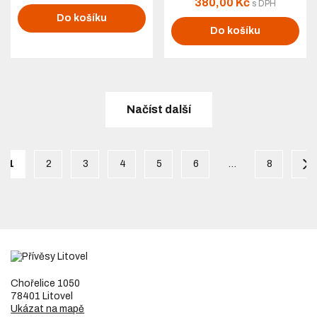
380,00 Kč
s DPH
Do košíku
Do košíku
Načíst další
1
2
3
4
5
6
…
8
Chořelice 1050
78401 Litovel
Ukázat na mapě