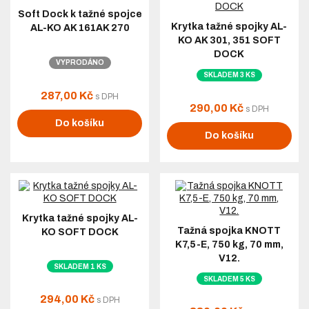
Soft Dock k tažné spojce
Krytka tažné spojky AL-
AL-KO AK 161AK 270
KO AK 301, 351 SOFT
DOCK
VYPRODÁNO
SKLADEM 3 KS
287,00 Kč
s DPH
290,00 Kč
s DPH
Do košíku
Do košíku
Krytka tažné spojky AL-
Tažná spojka KNOTT
KO SOFT DOCK
K7,5-E, 750 kg, 70 mm,
V12.
SKLADEM 1 KS
SKLADEM 5 KS
294,00 Kč
s DPH