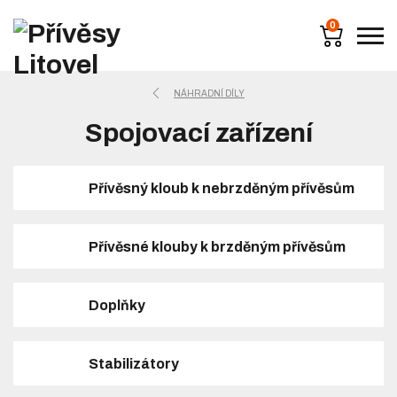
0
NÁHRADNÍ DÍLY
Spojovací zařízení
Přívěsný kloub k nebrzděným přívěsům
Přívěsné klouby k brzděným přívěsům
Doplňky
Stabilizátory