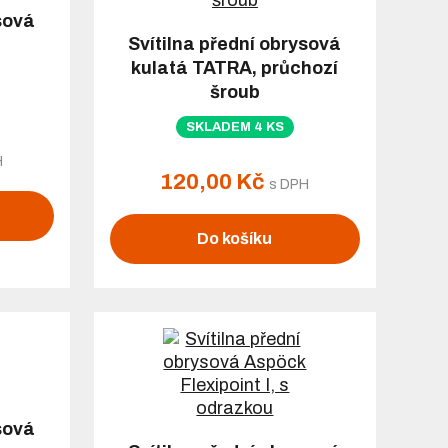
sová
Svítilna přední obrysová
kulatá TATRA, průchozí
šroub
SKLADEM 4 KS
H
120,00 Kč
s DPH
Do košíku
sová