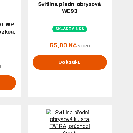
Svítilna přední obrysová
WE93
30-WP
SKLADEM 6 KS
azkou,
65,00 Kč
s DPH
Do košíku
H