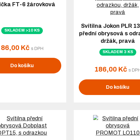
ička FT-6 žárovková
Svítilna Jokon PLR 1
SKLADEM >10 KS
přední obrysová s odr
držák, pravá
86,00 Kč
s DPH
SKLADEM 3 KS
Do košíku
186,00 Kč
s DP
Do košíku