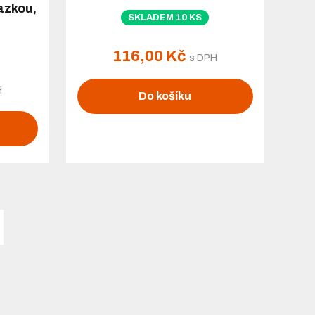
azkou,
SKLADEM 10 KS
116,00 Kč
s DPH
H
Do košíku