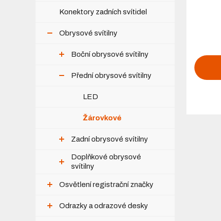
Konektory zadních svítidel
Obrysové svítilny
Boční obrysové svítilny
Přední obrysové svítilny
LED
Žárovkové
Zadní obrysové svítilny
Doplňkové obrysové
svítilny
Osvětlení registrační značky
Odrazky a odrazové desky