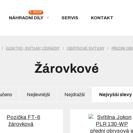
NÁHRADNÍ DÍLY
SERVIS
KONTAKT
/
ELEKTRO, SVÍTILNY, ODRAZKY
/
OBRYSOVÉ SVÍTILNY
/
PŘEDNÍ OBR
Žárovkové
učeno
Nejlevnější
Nejdražší
Nejvyšší slevy