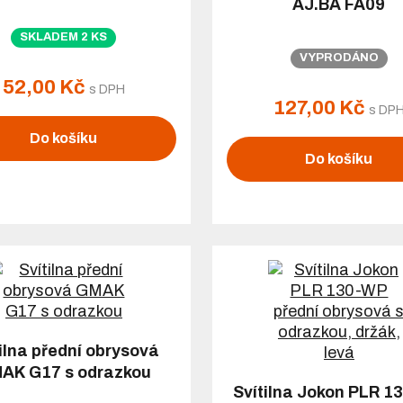
AJ.BA FA09
SKLADEM 2 KS
VYPRODÁNO
52,00 Kč
s DPH
127,00 Kč
s DP
Do košíku
Do košíku
ilna přední obrysová
AK G17 s odrazkou
Svítilna Jokon PLR 1