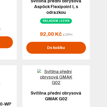
Svítilna přední obrysová
Aspöck Flexipoint I, s
odrazkou
SKLADEM >10 KS
H
92,00 Kč
s DPH
Do košíku
Svítilna přední obrysová
GMAK G02
30-WP