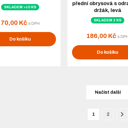
přední obrysová s odr
SKLADEM >10 KS
držák, levá
SKLADEM 2 KS
70,00 Kč
s DPH
186,00 Kč
s DP
Do košíku
Do košíku
Načíst další
1
2