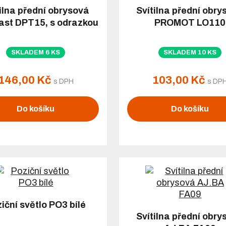
ilna přední obrysová
Svítilna přední obry
ast DPT15, s odrazkou
PROMOT LO110
SKLADEM 6 KS
SKLADEM 10 KS
146,00 Kč
103,00 Kč
s DPH
s DP
Do košíku
Do košíku
iční světlo PO3 bílé
Svítilna přední obry