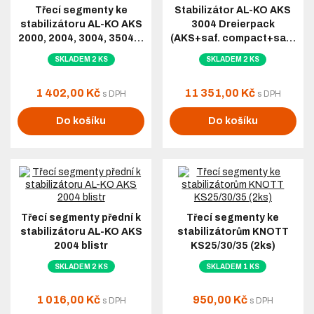
Třecí segmenty ke
Stabilizátor AL-KO AKS
stabilizátoru AL-KO AKS
3004 Dreierpack
2000, 2004, 3004, 3504…
(AKS+saf. compact+sa…
SKLADEM 2 KS
SKLADEM 2 KS
1 402,00 Kč
11 351,00 Kč
s DPH
s DPH
Do košíku
Do košíku
Třecí segmenty přední k
Třecí segmenty ke
stabilizátoru AL-KO AKS
stabilizátorům KNOTT
2004 blistr
KS25/30/35 (2ks)
SKLADEM 2 KS
SKLADEM 1 KS
1 016,00 Kč
950,00 Kč
s DPH
s DPH