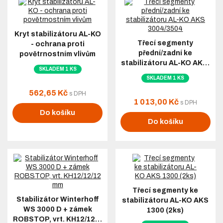
Kryt stabilizátoru AL-KO
Třecí segmenty
- ochrana proti
přední/zadní ke
povětrnostním vlivům
stabilizátoru AL-KO AK…
SKLADEM 1 KS
SKLADEM 1 KS
562,65 Kč
s DPH
1 013,00 Kč
s DPH
Do košíku
Do košíku
Třecí segmenty ke
Stabilizátor Winterhoff
stabilizátoru AL-KO AKS
WS 3000 D + zámek
1300 (2ks)
ROBSTOP, vrt. KH12/12…