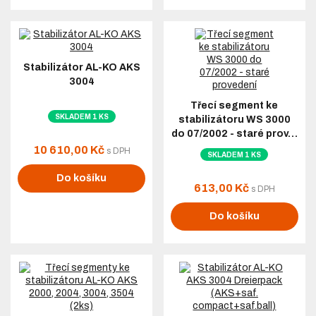
Stabilizátor AL-KO AKS
3004
Třecí segment ke
SKLADEM 1 KS
stabilizátoru WS 3000
do 07/2002 - staré prov…
10 610,00 Kč
s DPH
SKLADEM 1 KS
Do košíku
613,00 Kč
s DPH
Do košíku