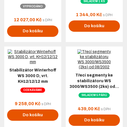
SKLADEM 1 KS
VYPRODÁNO
1 344,00 Kč
s DPH
12 027,00 Kč
s DPH
Do košíku
Do košíku
Stabilizátor Winterhoff
Třecí segmenty ke
WS 3000 D, vrt.
stabilizátoru WS
KH12/12/12 mm
3000/WS3500 (2ks) od…
OČEKÁVÁME
SKLADEM 5 PÁRŮ
9 258,00 Kč
s DPH
439,00 Kč
s DPH
Do košíku
Do košíku