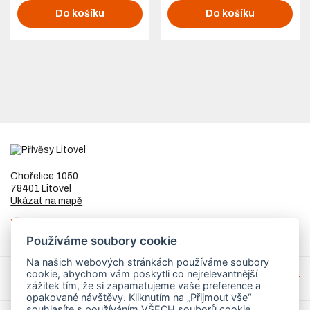
Do košíku
Do košíku
Chořelice 1050
78401 Litovel
Ukázat na mapě
IČ
73023205
DIČ
CZ8253255307
Používáme soubory cookie
Na našich webových stránkách používáme soubory
cookie, abychom vám poskytli co nejrelevantnější
Přívěsy a náhradní díly
zážitek tím, že si zapamatujeme vaše preference a
opakované návštěvy. Kliknutím na „Přijmout vše“
souhlasíte s používáním VŠECH souborů cookie.