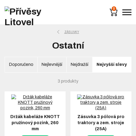
0
ZÁSUVKY
Ostatní
Doporučeno
Nejlevnější
Nejdražší
Nejvyšší slevy
3 produkty
Držák kabeláže KNOTT
Zásuvka 3 pólová pro
pružinový pozink, 260
traktory a zem. stroje
mm
(25A)