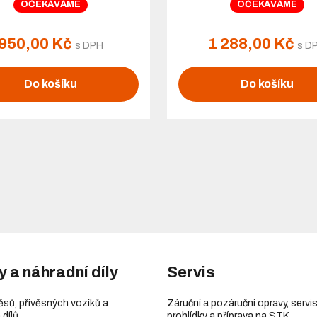
OČEKÁVÁME
OČEKÁVÁME
950,00 Kč
1 288,00 Kč
s DPH
s D
Do košíku
Do košíku
y a náhradní díly
Servis
věsů, přívěsných vozíků a
Záruční a pozáruční opravy, servis
 dílů
prohlídky a příprava na STK