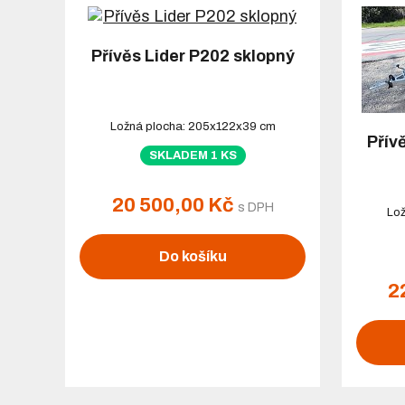
Přívěs Lider P202 sklopný
Ložná plocha: 205x122x39 cm
Přív
SKLADEM 1 KS
20 500,00 Kč
s DPH
Lož
Do košíku
2