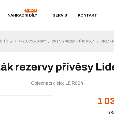
NÁHRADNÍ DÍLY
SERVIS
KONTAKT
NÍ DÍLY
/
PNEU,KOLA,DISKY
/
DRŽÁKY REZERVNÍHO KOLA
/
DRŽÁK R
ák rezervy přívěsy Lid
Objednací číslo: LDR024
1 0
(8