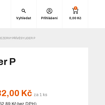
0
Vyhledat
Přihlášení
0,00 Kč
EZERVY PŘÍVĚSY LIDER P
er P
32,00 Kč
za 1 ks
52,89 Kč bez DPH)