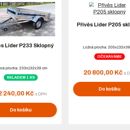
Přívěs Lider P205 sk
ěs Lider P233 Sklopný
Ložná plocha: 205x132x3
OČEKÁVÁME
ná plocha: 233x132x39 cm
20 800,00 Kč
s 
SKLADEM 1 KS
Do košíku
2 240,00 Kč
s DPH
Do košíku