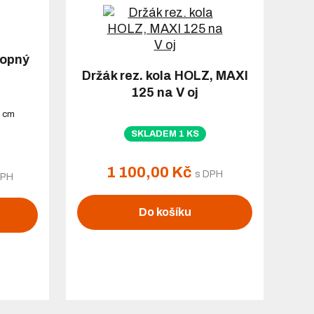
lopný
Držák rez. kola HOLZ, MAXI
125 na V oj
9 cm
SKLADEM 1 KS
1 100,00 Kč
s DPH
DPH
Do košíku