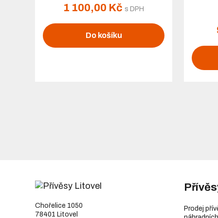
1 100,00 Kč
s DPH
Do košíku
Přívěs
Chořelice 1050
Prodej pří
78401 Litovel
náhradních