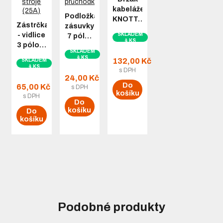
kabeláže
Podložka
KNOTT…
Zástrčka
zásuvky
- vidlice
SKLADEM
7 pól…
4 KS
3 pólo…
SKLADEM
4 KS
132,00 Kč
SKLADEM
4 KS
s DPH
24,00 Kč
Do
65,00 Kč
s DPH
košíku
s DPH
Do
košíku
Do
košíku
Podobné produkty