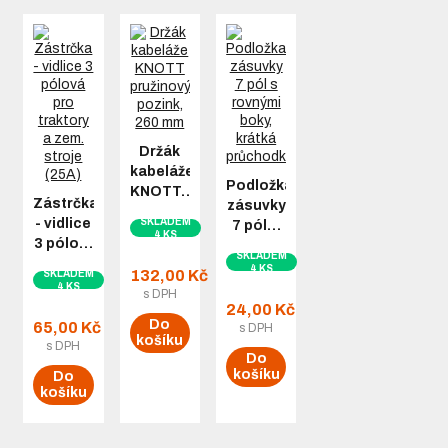
Držák
kabeláže
Podložka
KNOTT…
Zástrčka
zásuvky
- vidlice
SKLADEM
7 pól…
4 KS
3 pólo…
SKLADEM
4 KS
132,00 Kč
SKLADEM
4 KS
s DPH
24,00 Kč
Do
65,00 Kč
s DPH
košíku
s DPH
Do
košíku
Do
košíku