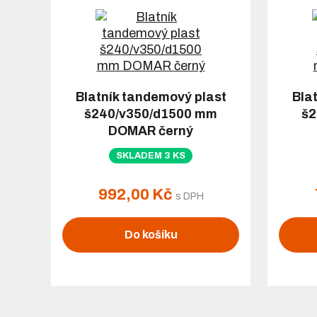
Blatník tandemový plast
Bla
š240/v350/d1500 mm
š2
DOMAR černý
SKLADEM 3 KS
992,00 Kč
s DPH
Do košíku