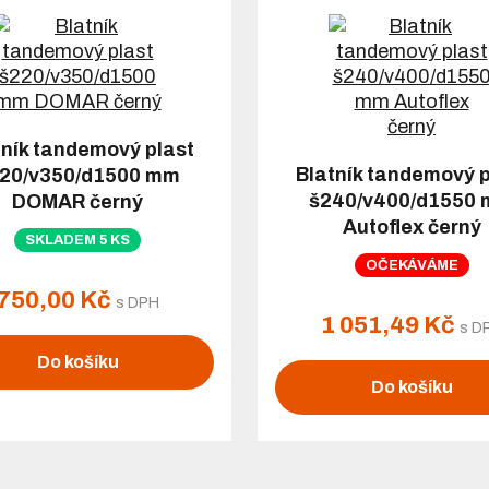
tník tandemový plast
Blatník tandemový p
20/v350/d1500 mm
š240/v400/d1550
DOMAR černý
Autoflex černý
SKLADEM 5 KS
OČEKÁVÁME
750,00 Kč
s DPH
1 051,49 Kč
s D
Do košíku
Do košíku