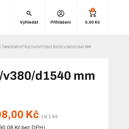
0
Vyhledat
Přihlášení
0,00 Kč
K TANDEMOVÝ PLECHOVÝ OBLÝ Š220/V380/D1540 MM
0/v380/d1540 mm
98,00 Kč
za 1 ks
90,08 Kč bez DPH)