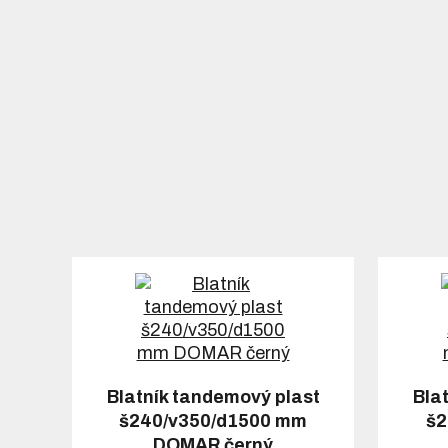
Blatník tandemový plast
Bla
š240/v350/d1500 mm
š2
DOMAR černý