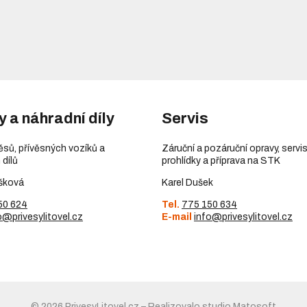
y a náhradní díly
Servis
věsů, přívěsných vozíků a
Záruční a pozáruční opravy, servis
 dílů
prohlídky a příprava na STK
šková
Karel Dušek
50 624
Tel.
775 150 634
o@privesylitovel.cz
E-mail
info@privesylitovel.cz
© 2026 PrivesyLitovel.cz
–
Realizovalo studio
Matosoft