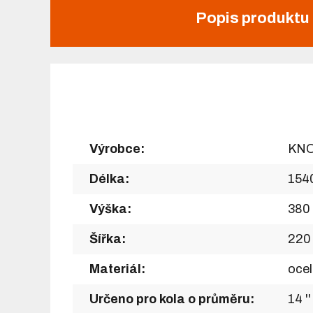
Popis produktu
Výrobce:
KN
Délka:
154
Výška:
380
Šířka:
220
Materiál:
ocel
Určeno pro kola o průměru:
14 ''