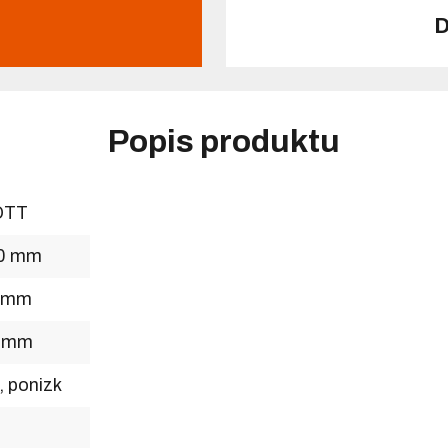
D
Popis produktu
OTT
0 mm
 mm
 mm
, ponizk