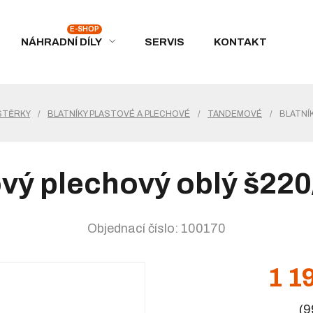
NÁHRADNÍ DÍLY
SERVIS
KONTAKT
ÁSTĚRKY
/
BLATNÍKY PLASTOVÉ A PLECHOVÉ
/
TANDEMOVÉ
/
BLATNÍ
ový plechový oblý š22
Objednací číslo: 100170
1 1
(9