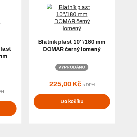
Blatník plast 10''/180 mm
last
DOMAR černý lomený
 mm
VYPRODÁNO
225,00 Kč
s DPH
PH
Do košíku