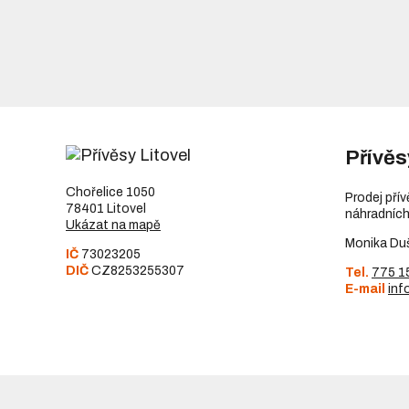
Přívěs
Chořelice 1050
Prodej pří
78401 Litovel
náhradních
Ukázat na mapě
Monika Du
IČ
73023205
DIČ
CZ8253255307
Tel.
775 1
E-mail
inf