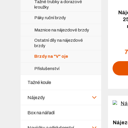
Tažné trubky a dorazové
kroužky
Náj
Páky ruční brzdy
2
Maznice na nájezdové brzdy
Ostatní díly na nájezdové
brzdy
7
Brzdy na "V" oje
Příslušenství
Tažné koule
Nájezdy
Box na nářadí
Nájez
Navijáky a příslušenství