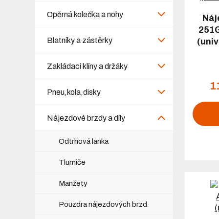
Opěrná kolečka a nohy
Náj
251G
Blatníky a zástěrky
(uni
Zakládací klíny a držáky
1
Pneu,kola,disky
Nájezdové brzdy a díly
Odtrhová lanka
Tlumiče
Manžety
Pouzdra nájezdových brzd