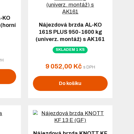
L-KO
Nájezdová brzda AL-KO
(horní
161S PLUS 950-1600 kg
(univerz. montáž) s AK161
SKLADEM 1 KS
PH
9 052,00 Kč
s DPH
Do košíku
Nájezdová brzda KNOTT KF