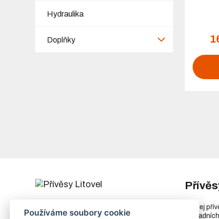
Hydraulika
1
Doplňky
Přívěs
Chořelice 1050
Prodej pří
Používáme soubory cookie
78401 Litovel
náhradních