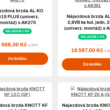
ezdová brzda AL-KO
Nájezdová brzda A
51S PLUS (univerz.
2,8VB ke kol. jedn. 
montáž) s AK270
(univerz. montáž) s 
SKLADEM 1 KS
SKLADEM 1 KS
 568,00 Kč
s DPH
19 587,00 Kč
s 
Do košíku
Do košíku
dová brzda KNOTT KF
Nájezdová brzda KN