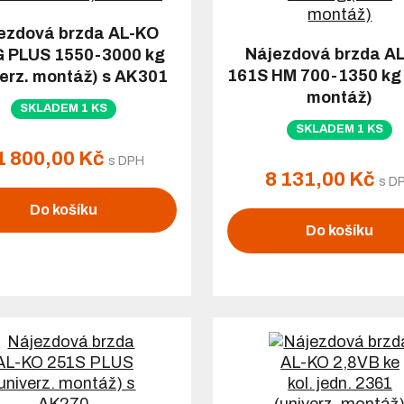
ezdová brzda AL-KO
Nájezdová brzda A
 PLUS 1550-3000 kg
161S HM 700-1350 kg 
verz. montáž) s AK301
montáž)
SKLADEM 1 KS
SKLADEM 1 KS
1 800,00 Kč
s DPH
8 131,00 Kč
s D
Do košíku
Do košíku