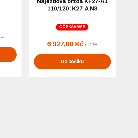
Nájezdová brzda KF27-A1
110/120; K27-A N3
OČEKÁVÁME
PH
6 927,00 Kč
s DPH
Do košíku