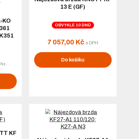
13 E (GF)
L-KO
OBVYKLE 10 DNŮ
2361
AK351
7 057,00 Kč
s DPH
Do košíku
DPH
OTT KF