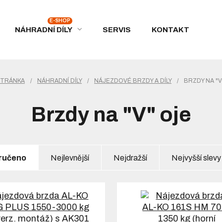
NÁHRADNÍ DÍLY
SERVIS
KONTAKT
STRÁNKA
/
NÁHRADNÍ DÍLY
/
NÁJEZDOVÉ BRZDY A DÍLY
/
BRZDY NA "V
Brzdy na "V" oje
ručeno
Nejlevnější
Nejdražší
Nejvyšší slevy