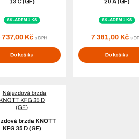
13 C (GF)
20 A (GF)
SKLADEM 1 KS
SKLADEM 1 KS
6 737,00 Kč
7 381,00 Kč
s DPH
s D
Do košíku
Do košíku
ezdová brzda KNOTT
KFG 35 D (GF)