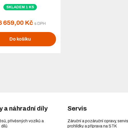
SKLADEM 1 KS
6 659,00 Kč
s DPH
Do košíku
y a náhradní díly
Servis
věsů, přívěsných vozíků a
Záruční a pozáruční opravy, servis
 dílů
prohlídky a příprava na STK