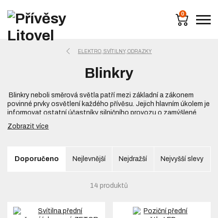
0
ELEKTRO, SVÍTILNY, ODRAZKY
Blinkry
Blinkry neboli směrová světla patří mezi základní a zákonem
povinné prvky osvětlení každého přívěsu. Jejich hlavním úkolem je
informovat ostatní účastníky silničního provozu o zamýšlené
změně směru jízdy tažného vozidla a přívěsu. Správně fungující
Zobrazit více
blinkry výrazně přispívají k bezpečnosti provozu a pomáhají
předcházet dopravním nehodám.
V naší nabídce naleznete levé, pravé i univerzální blinkry pro
Doporučeno
Nejlevnější
Nejdražší
Nejvyšší slevy
přívěsy všech kategorií. K dispozici jsou klasická žárovková
provedení i moderní LED blinkry pro napětí 12 V a 24 V. Vybírat
můžete z kompaktních samostatných směrových světel i z
14 produktů
kompletních sdružených svítilen, ve kterých je funkce blinkru
integrována společně s dalšími světly.
K čemu slouží blinkr na přívěsu?