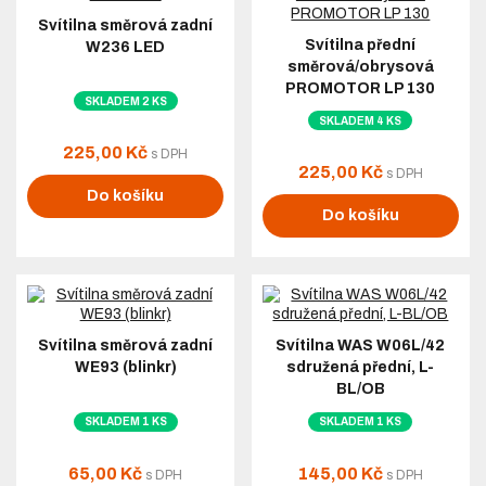
několik základních parametrů.
Svítilna směrová zadní
Strana montáže
Svítilna přední
W236 LED
směrová/obrysová
Některé blinkry jsou konstruovány jako:
PROMOTOR LP 130
SKLADEM 2 KS
levé,
SKLADEM 4 KS
pravé,
225,00 Kč
s DPH
225,00 Kč
s DPH
univerzální.
Do košíku
Do košíku
U univerzálních modelů lze světlo namontovat na obě strany
přívěsu. U tvarovaných svítilen je nutné dodržet určenou levou
nebo pravou variantu.
Provozní napětí
Napětí musí odpovídat elektrické soustavě vozidla:
Svítilna směrová zadní
Svítilna WAS W06L/42
WE93 (blinkr)
sdružená přední, L-
12 V
– osobní automobily, dodávky a většina běžných
BL/OB
přívěsů,
SKLADEM 1 KS
SKLADEM 1 KS
24 V
– nákladní automobily, tahače a některá speciální
vozidla.
65,00 Kč
145,00 Kč
s DPH
s DPH