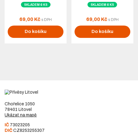
SKLADEM 6 KS
SKLADEM 6 KS
69,00 Kč
69,00 Kč
s DPH
s DPH
Do košíku
Do košíku
Chořelice 1050
78401 Litovel
Ukázat na mapě
IČ
73023205
DIČ
CZ8253255307