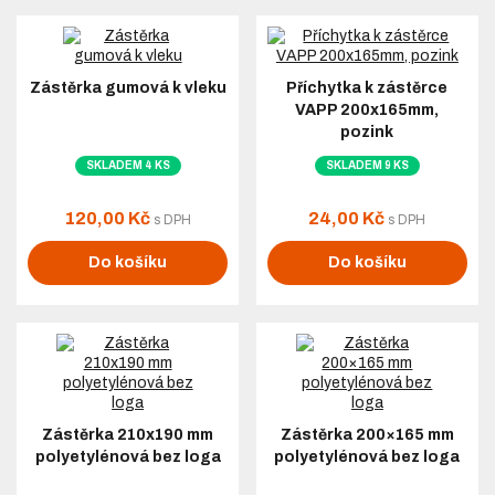
Zástěrka gumová k vleku
Příchytka k zástěrce
VAPP 200x165mm,
pozink
SKLADEM 4 KS
SKLADEM 9 KS
120,00 Kč
24,00 Kč
s DPH
s DPH
Do košíku
Do košíku
Zástěrka 210x190 mm
Zástěrka 200×165 mm
polyetylénová bez loga
polyetylénová bez loga