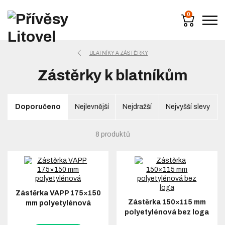
0
BLATNÍKY A ZÁSTĚRKY
Zástěrky k blatníkům
Doporučeno
Nejlevnější
Nejdražší
Nejvyšší slevy
8 produktů
Zástěrka VAPP 175×150
Zástěrka 150×115 mm
mm polyetylénová
polyetylénová bez loga