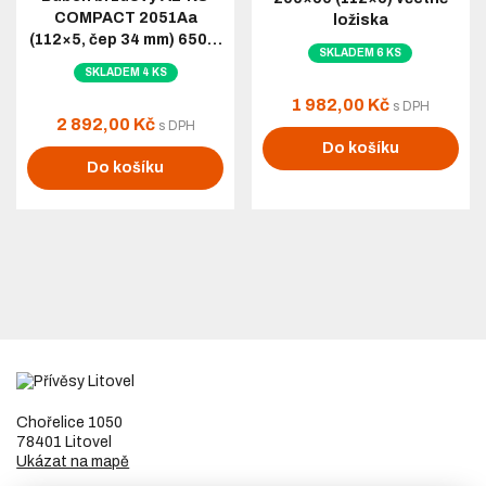
COMPACT 2051Aa
ložiska
(112×5, čep 34 mm) 650…
SKLADEM 6 KS
SKLADEM 4 KS
1 982,00 Kč
s DPH
2 892,00 Kč
s DPH
Do košíku
Do košíku
Chořelice 1050
78401 Litovel
Ukázat na mapě