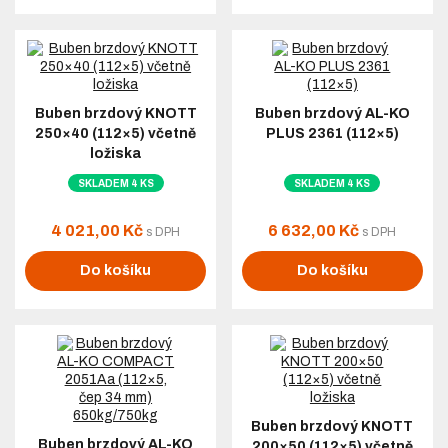
Buben brzdový KNOTT
Buben brzdový AL-KO
250×40 (112×5) včetně
PLUS 2361 (112×5)
ložiska
SKLADEM 4 KS
SKLADEM 4 KS
4 021,00 Kč
6 632,00 Kč
s DPH
s DPH
Do košíku
Do košíku
Buben brzdový KNOTT
Buben brzdový AL-KO
200×50 (112×5) včetně