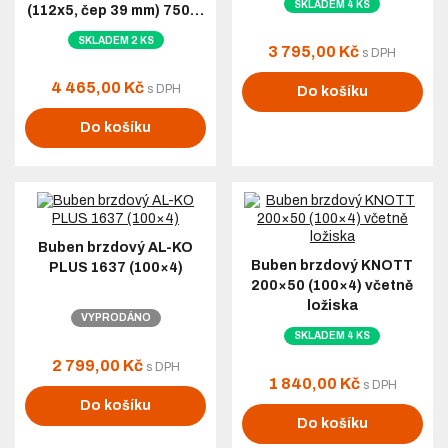
SKLADEM 4 KS
(112x5, čep 39 mm) 750…
SKLADEM 2 KS
3 795,00 Kč
s DPH
4 465,00 Kč
s DPH
Do košíku
Do košíku
Buben brzdový AL-KO
Buben brzdový KNOTT
PLUS 1637 (100×4)
200×50 (100×4) včetně
ložiska
VYPRODÁNO
SKLADEM 4 KS
2 799,00 Kč
s DPH
1 840,00 Kč
s DPH
Do košíku
Do košíku