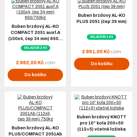
Buben brzdový AL-KO
PLUS 2051 (čep 39 mm)
Buben brzdový AL-KO
COMPACT 2051 ausf.A
SKLADEM 4 KS
(100x4, čep 34 mm) 650…
SKLADEM 2 KS
2 891,00 Kč
s DPH
2 882,00 Kč
s DPH
Do košíku
Do košíku
Buben brzdový KNOTT
pro 10“ kola 200×50
Buben brzdový AL-KO
(112×5) včetně ložiska
PLUS/COMPACT 2051Ab