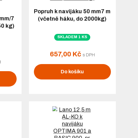
Popruh k navijáku 50 mm7 m
 mm/7
(včetně háku, do 2000kg)
50 kg)
SKLADEM 1 KS
657,00 Kč
s DPH
H
Do košíku