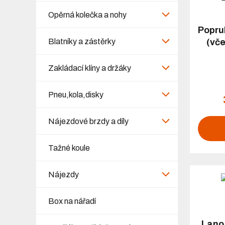
Opěrná kolečka a nohy
Popru
Blatníky a zástěrky
(vče
Zakládací klíny a držáky
Pneu,kola,disky
Nájezdové brzdy a díly
Tažné koule
Nájezdy
Box na nářadí
Lano