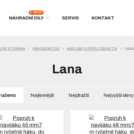
NÁHRADNÍ DÍLY
SERVIS
KONTAKT
AVNÍ STRÁNKA
/
NÁHRADNÍ DÍLY
/
NAVIJÁKY A PŘÍSLUŠENSTVÍ
/
LANA
Lana
ručeno
Nejlevnější
Nejdražší
Nejvyšší slevy