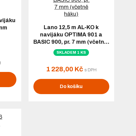
vijáku
Lano 12,5 m AL-KO k
 mm
navijáku OPTIMA 901 a
BASIC 900, pr. 7 mm (včetn…
SKLADEM 1 KS
H
1 228,00 Kč
s DPH
Do košíku