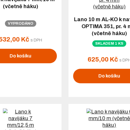
(včetně háku)
Lano 10 m AL-KO k na
VYPRODÁNO
OPTIMA 351, pr. 4
(včetně háku)
532,00 Kč
s DPH
SKLADEM 1 KS
Do košíku
625,00 Kč
s DP
Do košíku