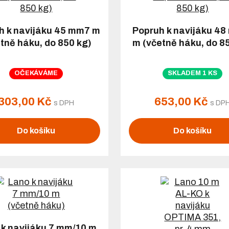
h k navijáku 45 mm7 m
Popruh k navijáku 48
tně háku, do 850 kg)
m (včetně háku, do 8
OČEKÁVÁME
SKLADEM 1 KS
303,00 Kč
653,00 Kč
s DPH
s DP
Do košíku
Do košíku
 k navijáku 7 mm/10 m