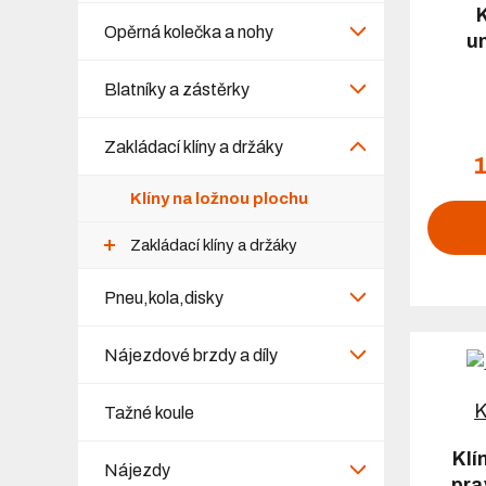
Opěrná kolečka a nohy
u
Blatníky a zástěrky
Zakládací klíny a držáky
1
Klíny na ložnou plochu
Zakládací klíny a držáky
Pneu,kola,disky
Nájezdové brzdy a díly
Tažné koule
Klí
Nájezdy
pra