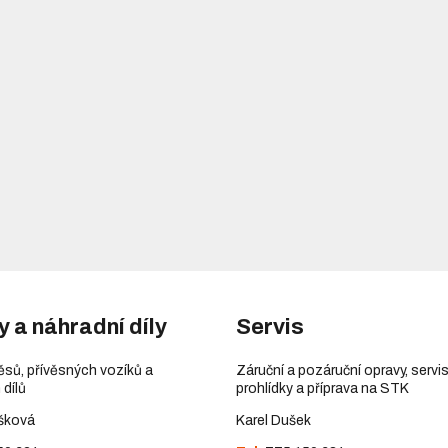
y a náhradní díly
Servis
věsů, přívěsných vozíků a
Záruční a pozáruční opravy, servis
 dílů
prohlídky a příprava na STK
šková
Karel Dušek