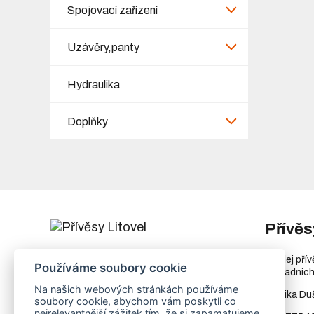
Spojovací zařízení
Uzávěry,panty
Hydraulika
Doplňky
Přívěs
Chořelice 1050
Prodej pří
Používáme soubory cookie
78401 Litovel
náhradních
Ukázat na mapě
Na našich webových stránkách používáme
Monika Du
soubory cookie, abychom vám poskytli co
IČ
73023205
nejrelevantnější zážitek tím, že si zapamatujeme