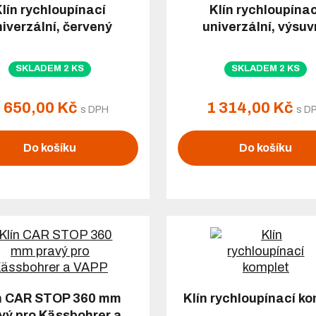
Klín rychloupínací
Klín rychloupínac
niverzální, červený
univerzální, výsu
SKLADEM 2 KS
SKLADEM 2 KS
 650,00 Kč
1 314,00 Kč
s DPH
s D
Do košíku
Do košíku
n CAR STOP 360 mm
Klín rychloupínací k
vý pro Kässbohrer a