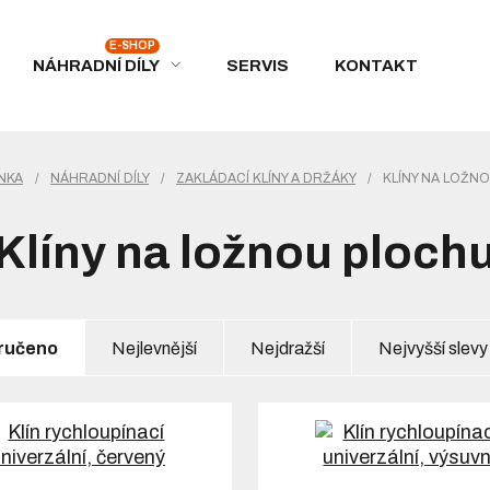
NÁHRADNÍ DÍLY
SERVIS
KONTAKT
NKA
/
NÁHRADNÍ DÍLY
/
ZAKLÁDACÍ KLÍNY A DRŽÁKY
/
KLÍNY NA LOŽN
Klíny na ložnou ploch
ručeno
Nejlevnější
Nejdražší
Nejvyšší slevy