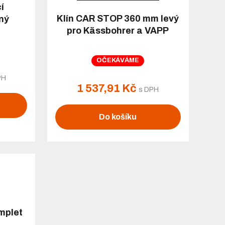
í
Klín CAR STOP 360 mm levý
vný
pro Kässbohrer a VAPP
OČEKÁVÁME
PH
1 537,91 Kč
s DPH
Do košíku
omplet