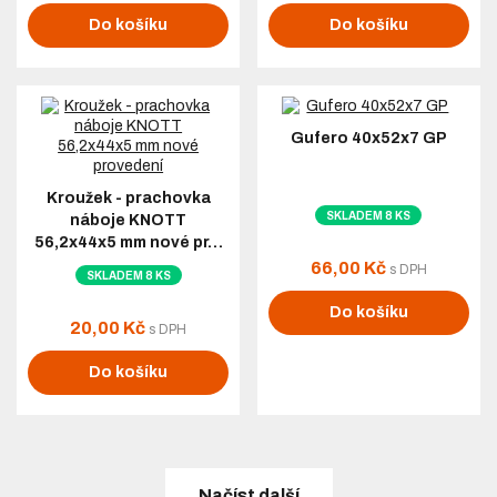
Do košíku
Do košíku
Gufero 40x52x7 GP
Kroužek - prachovka
SKLADEM 8 KS
náboje KNOTT
56,2x44x5 mm nové pr…
66,00 Kč
s DPH
SKLADEM 8 KS
Do košíku
20,00 Kč
s DPH
Do košíku
Načíst další