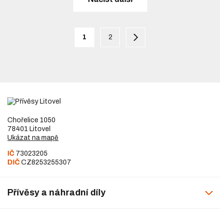
1
2
Chořelice 1050
78401 Litovel
Ukázat na mapě
IČ
73023205
DIČ
CZ8253255307
Přívěsy a náhradní díly