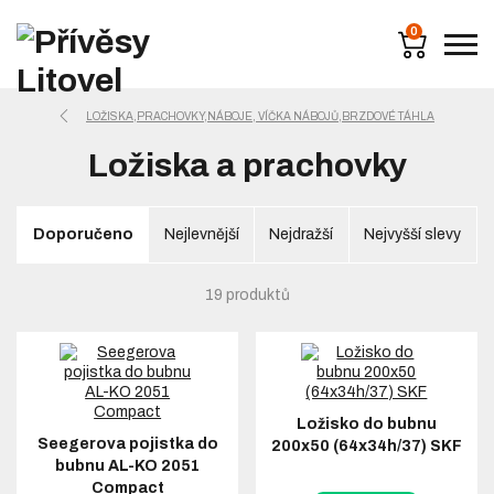
0
LOŽISKA,PRACHOVKY,NÁBOJE, VÍČKA NÁBOJŮ,BRZDOVÉ TÁHLA
Ložiska a prachovky
Doporučeno
Nejlevnější
Nejdražší
Nejvyšší slevy
19 produktů
Ložisko do bubnu
Seegerova pojistka do
200x50 (64x34h/37) SKF
bubnu AL-KO 2051
Compact