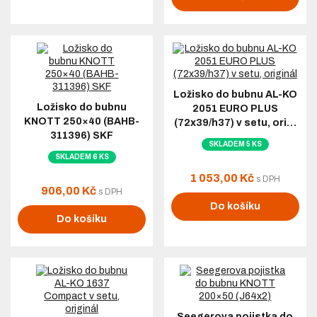
Ložisko do bubnu AL-KO
Ložisko do bubnu
2051 EURO PLUS
KNOTT 250×40 (BAHB-
(72x39/h37) v setu, ori…
311396) SKF
SKLADEM 5 KS
SKLADEM 6 KS
1 053,00 Kč
s DPH
906,00 Kč
s DPH
Do košíku
Do košíku
Seegerova pojistka do