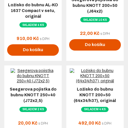
Ložisko do bubnu AL-KO
bubnu KNOTT 200×50
1637 Compact v setu,
(J64x2)
originál
SKLADEM 10 KS
SKLADEM 4 KS
22,00 Kč
s DPH
910,00 Kč
s DPH
Do košíku
Do košíku
Seegerova pojistka do
Ložisko do bubnu
bubnu KNOTT 250×40
KNOTT 200×50
(J72x2,5)
(64x34/h37), originál
SKLADEM 2 KS
SKLADEM 4 KS
20,00 Kč
492,00 Kč
s DPH
s DPH