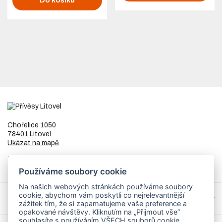
Do košíku
Chořelice 1050
78401 Litovel
Ukázat na mapě
IČ
73023205
DIČ
CZ8253255307
Používáme soubory cookie
Na našich webových stránkách používáme soubory
cookie, abychom vám poskytli co nejrelevantnější
Přívěsy a náhradní díly
zážitek tím, že si zapamatujeme vaše preference a
opakované návštěvy. Kliknutím na „Přijmout vše“
souhlasíte s používáním VŠECH souborů cookie.