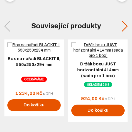
Související produkty
Box na nářadí BLACKIT II,
Držák boxu JUST
550x250x294 mm
horizontální 414mm
(sada pro 1 box)
OČEKÁVÁME
SKLADEM 2 KS
1 234,00 Kč
s DPH
924,00 Kč
s DPH
Do košíku
Do košíku