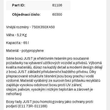
Part ID:
81106
Objednací číslo:
60300
Vnější rozměry
- 750X350X450
Váha
- 5,2 Kg
Kapacita
- 65 l
Materiál
- polypropylene
Série boxů JUST je efektivním řešením pro současné
požadavky na vybavení užitkových vozidel a přívěsů. Výborná
kvalita materiálů, důraz na každý detail a moderní design dělají
z boxů JUST základní příslušenství každého přívěsu. Díky
přepracované struktuře těsnění jsou boxy prachu i vodě
vzdorné. Materiál vyráběný ze surovin bez přídavku recyklátů
zajišťuje vysokou odolnost boxu proti UV záření,
olejům, palivům, vysokým i nízkým teplotám a zároveň je
nehořlavý.
Boxy řady JUST jsou homologovány jako ochrany proti
podjetí (E11 73R-011168)