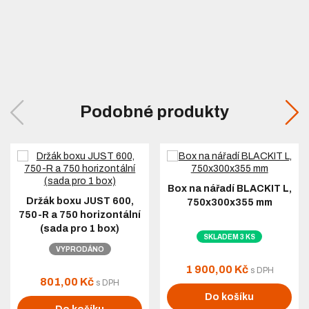
Podobné produkty
Box na nářadí BLACKIT L,
Držák boxu JUST 600,
750x300x355 mm
750-R a 750 horizontální
(sada pro 1 box)
SKLADEM 3 KS
VYPRODÁNO
1 900,00 Kč
s DPH
801,00 Kč
s DPH
Do košíku