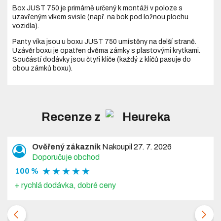
Box JUST 750 je primárně určený k montáži v poloze s
uzavřeným víkem svisle (např. na bok pod ložnou plochu
vozidla).
Panty víka jsou u boxu JUST 750 umístěny na delší straně.
Uzávěr boxu je opatřen dvěma zámky s plastovými krytkami.
Součástí dodávky jsou čtyři klíče (každý z klíčů pasuje do
obou zámků boxu).
Recenze z
Ověřený zákazník
Nakoupil 27. 7. 2026
Doporučuje obchod
★ ★ ★ ★ ★
100 %
+ rychlá dodávka, dobré ceny