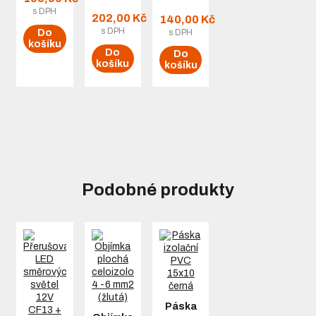
s DPH
202,00 Kč
140,00 Kč
s DPH
s DPH
Do
košíku
Do
Do
košíku
košíku
Podobné produkty
Páska