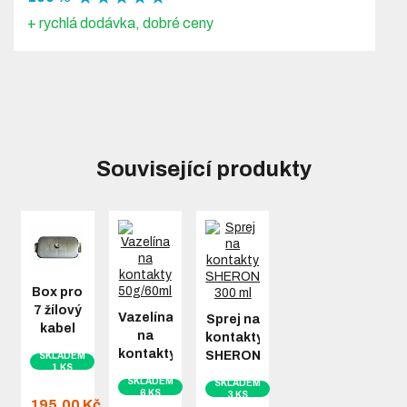
+ rychlá dodávka, dobré ceny
Související produkty
Box pro
7 žílový
Vazelína
Sprej na
kabel
na
kontakty
kontakty
SHERON
SKLADEM
1 KS
50g/60ml
300 ml
SKLADEM
SKLADEM
6 KS
3 KS
195,00 Kč