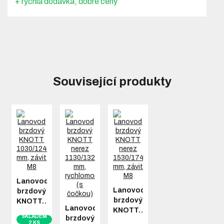
+ rychlá dodávka, dobré ceny
Související produkty
Lanovod
Lanovod
brzdový
brzdový
KNOTT…
Lanovod
KNOTT…
SKLADEM
brzdový
2 KS