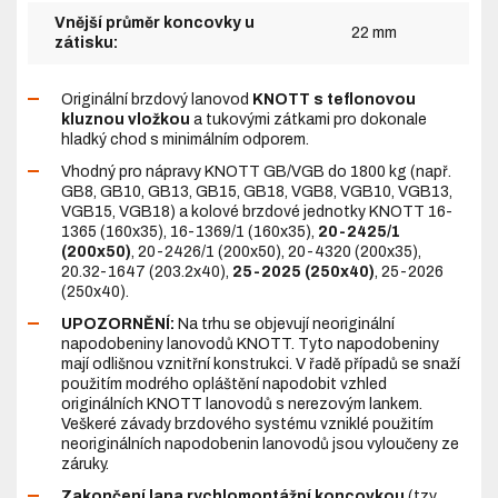
Vnější průměr koncovky u
22 mm
zátisku:
Originální brzdový lanovod
KNOTT s teflonovou
kluznou vložkou
a tukovými zátkami pro dokonale
hladký chod s minimálním odporem.
Vhodný pro nápravy KNOTT GB/VGB do 1800 kg (např.
GB8, GB10, GB13, GB15, GB18, VGB8, VGB10, VGB13,
VGB15, VGB18) a kolové brzdové jednotky KNOTT 16-
1365 (160x35), 16-1369/1 (160x35),
20-2425/1
(200x50)
, 20-2426/1 (200x50), 20-4320 (200x35),
20.32-1647 (203.2x40),
25-2025 (250x40)
, 25-2026
(250x40).
UPOZORNĚNÍ:
Na trhu se objevují neoriginální
napodobeniny lanovodů KNOTT. Tyto napodobeniny
mají odlišnou vznitřní konstrukci. V řadě případů se snaží
použitím modrého opláštění napodobit vzhled
originálních KNOTT lanovodů s nerezovým lankem.
Veškeré závady brzdového systému vzniklé použitím
neoriginálních napodobenin lanovodů jsou vyloučeny ze
záruky.
Zakončení lana rychlomontážní koncovkou
(tzv.