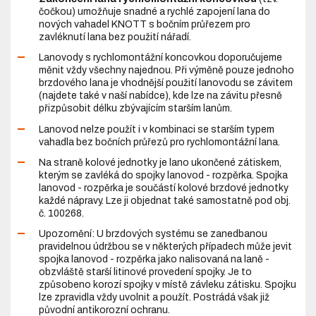
čočkou) umožňuje snadné a rychlé zapojení lana do
nových vahadel KNOTT s bočním průřezem pro
zavléknutí lana bez použití nářadí.
Lanovody s rychlomontážní koncovkou doporučujeme
měnit vždy všechny najednou. Při výměně pouze jednoho
brzdového lana je vhodnější použití lanovodu se závitem
(najdete také v naší nabídce), kde lze na závitu přesně
přizpůsobit délku zbývajícím starším lanům.
Lanovod nelze použít i v kombinaci se starším typem
vahadla bez bočních průřezů pro rychlomontážní lana.
Na straně kolové jednotky je lano ukončené zátiskem,
kterým se zavléká do spojky lanovod - rozpěrka. Spojka
lanovod - rozpěrka je součástí kolové brzdové jednotky
každé nápravy. Lze ji objednat také samostatně pod obj.
č. 100268.
Upozornění: U brzdových systému se zanedbanou
pravidelnou údržbou se v některých případech může jevit
spojka lanovod - rozpěrka jako nalisovaná na laně -
obzvláště starší litinové provedení spojky. Je to
způsobeno korozí spojky v místě závleku zátisku. Spojku
lze zpravidla vždy uvolnit a použít. Postrádá však již
původní antikorozní ochranu.