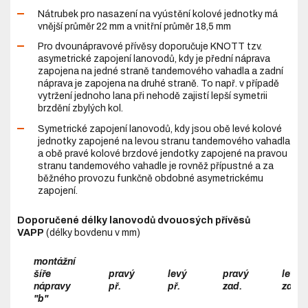
Nátrubek pro nasazení na vyústění kolové jednotky má
vnější průměr 22 mm a vnitřní průměr 18,5 mm
Pro dvounápravové přívěsy doporučuje KNOTT tzv.
asymetrické zapojení lanovodů, kdy je přední náprava
zapojena na jedné straně tandemového vahadla a zadní
náprava je zapojena na druhé straně. To např. v případě
vytržení jednoho lana při nehodě zajistí lepší symetrii
brzdění zbylých kol.
Symetrické zapojení lanovodů, kdy jsou obě levé kolové
jednotky zapojené na levou stranu tandemového vahadla
a obě pravé kolové brzdové jendotky zapojené na pravou
stranu tandemového vahadle je rovněž přípustné a za
běžného provozu funkčně obdobné asymetrickému
zapojení.
Doporučené délky lanovodů dvouosých přívěsů
VAPP
(délky bovdenu v mm)
montážní
šíře
pravý
levý
pravý
levý
nápravy
př.
př.
zad.
zad.
"b"