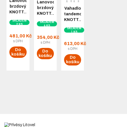
Lanovod
Lanovod
brzdový
brzdový
Vahadlo
KNOTT…
KNOTT…
tandemové
KNOTT…
SKLADEM
SKLADEM
2 KS
4 KS
SKLADEM
1 KS
481,00 Kč
354,00 Kč
s DPH
s DPH
613,00 Kč
s DPH
Do
Do
košíku
košíku
Do
košíku