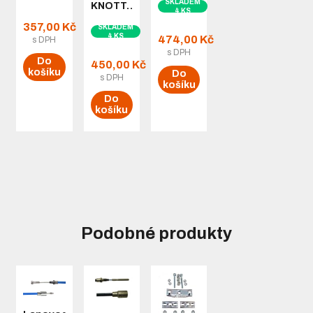
SKLADEM
KNOTT…
4 KS
357,00 Kč
SKLADEM
4 KS
474,00 Kč
s DPH
s DPH
Do
450,00 Kč
košíku
Do
s DPH
košíku
Do
košíku
Podobné produkty