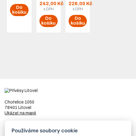
242,00 Kč
226,00 Kč
Do
s DPH
s DPH
košíku
Do
Do
košíku
košíku
Chořelice 1050
78401 Litovel
Ukázat na mapě
IČ
73023205
DIČ
CZ8253255307
Používáme soubory cookie