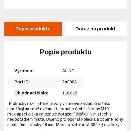
Popis produktu
Dotaz na produkt
Popis produktu
Výrobce:
AL-KO
Part ID:
249804
Objednací číslo:
110 016
Prakticky rozmístěné otvory v litinové základně držáku
umožňují montáž dvěma, třemi nebo čtyřmi šrouby M10.
Překlápěcí klička umožňuje dotažení držáku i v místech s
nedostatkem místa. Určeno pro opěrná kolečka a opěrné nohy
s průměrem trubky 48 mm. Max. zatižitelnost 300 kg staticky.