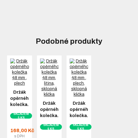
Podobné produkty
Držák
opěrného
Držák
Držák
kolečka…
opěrného
opěrného
SKLADEM
kolečka…
kolečka…
5 KS
SKLADEM
SKLADEM
9 KS
5 KS
168,00 Kč
s DPH