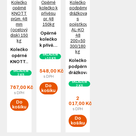
Opěrné
kolečko
k přívě…
Kolečko
SKLADEM
opěrné
>10 KS
Kolečko
KNOTT…
podpěrné
548,00 Kč
SKLADEM
drážkované…
2 KS
s DPH
SKLADEM
Do
2 KS
767,00 Kč
košíku
s DPH
2
Do
017,00 Kč
košíku
s DPH
Do
košíku