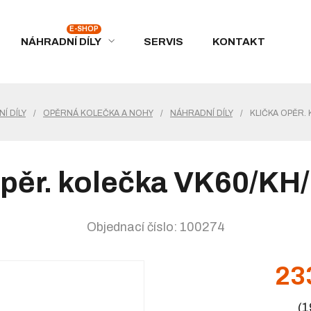
NÁHRADNÍ DÍLY
SERVIS
KONTAKT
Í DÍLY
/
OPĚRNÁ KOLEČKA A NOHY
/
NÁHRADNÍ DÍLY
/
KLIČKA OPĚR.
opěr. kolečka VK60/K
Objednací číslo: 100274
23
(1