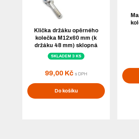
Ma
kol
Klička držáku opěrného
kolečka M12x60 mm (k
držáku 48 mm) sklopná
SKLADEM 3 KS
99,00 Kč
s DPH
Do košíku