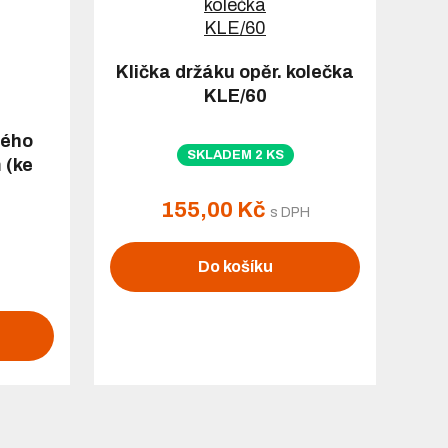
Klička držáku opěr. kolečka
KLE/60
ného
SKLADEM 2 KS
 (ke
155,00 Kč
s DPH
Do košíku