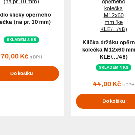
dlo kličky opěrného
ečka (na pr. 10 mm)
SKLADEM 3 KS
Klička držáku opěr
kolečka M12x60 mm
70,00 Kč
KLE/…/48)
s DPH
SKLADEM 4 KS
Do košíku
44,00 Kč
s DPH
Do košíku