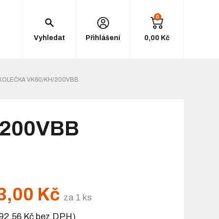
0
Vyhledat
Přihlášení
0,00 Kč
 KOLEČKA VK60/KH/200VBB
H/200VBB
3,00 Kč
za 1 ks
92,56 Kč bez DPH)