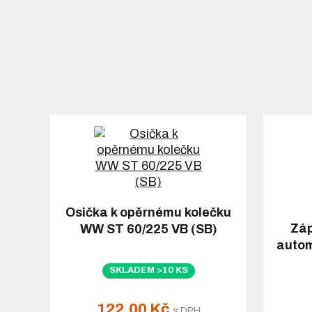
Osička k opěrnému kolečku
Záp
WW ST 60/225 VB (SB)
autom
SKLADEM >10 KS
122,00 Kč
s DPH