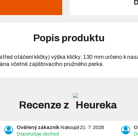
D
Popis produktu
třed otáčení kličky) výška kličky: 130 mm určeno k nasa
vána včetně zajišťovacího pružného perka.
Recenze z
Ověřený zákazník
Nakoupil 21. 7. 2026
O
Doporučuje obchod
D