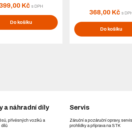
399,00 Kč
s DPH
368,00 Kč
s DP
Do košíku
Do košíku
y a náhradní díly
Servis
věsů, přívěsných vozíků a
Záruční a pozáruční opravy, servis
 dílů
prohlídky a příprava na STK