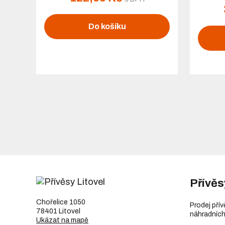
Do košíku
Přívěs
Chořelice 1050
Prodej pří
78401 Litovel
náhradních
Ukázat na mapě