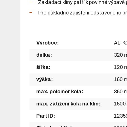
Zakládací klíny patří k povinné výbavě
Pro důkladné zajištění odstaveného př
Výrobce:
AL-K
délka:
320 
šířka:
120 
výška:
160 
max. poloměr kola:
360 
max. zatížení kola na klín:
1600
Part ID:
1235