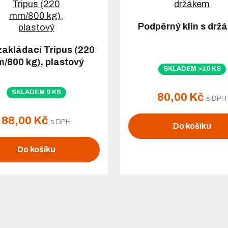
Podpěrný klín s drž
 zakládací Tripus (220
/800 kg), plastový
SKLADEM >10 KS
SKLADEM 9 KS
80,00 Kč
s DPH
88,00 Kč
s DPH
Do košíku
Do košíku