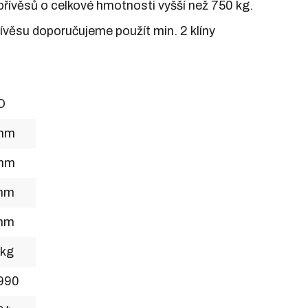
 přívěsů o celkové hmotnosti vyšší než 750 kg.
ívěsu doporučujeme použít min. 2 klíny
O
mm
mm
mm
mm
 kg
990