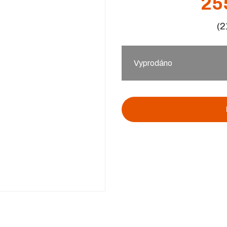
25
(2
Vyprodáno