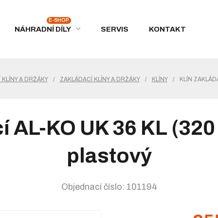
NÁHRADNÍ DÍLY
SERVIS
KONTAKT
 KLÍNY A DRŽÁKY
/
ZAKLÁDACÍ KLÍNY A DRŽÁKY
/
KLÍNY
/
KLÍN ZAKLÁD
cí AL-KO UK 36 KL (32
plastový
Objednací číslo: 101194