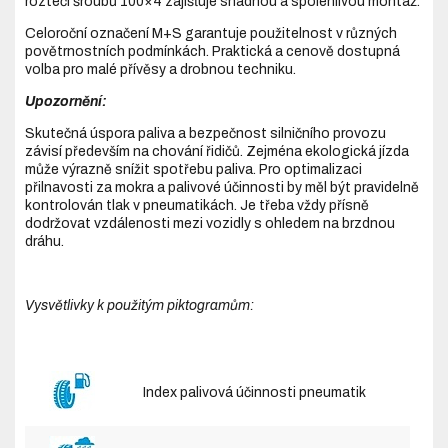
roztečí šroubů 100×4 zajišťuje snadnou a spolehlivou montáž.
Celoroční označení M+S garantuje použitelnost v různých
povětrnostních podmínkách. Praktická a cenově dostupná
volba pro malé přívěsy a drobnou techniku.
Upozornění:
Skutečná úspora paliva a bezpečnost silničního provozu
závisí především na chování řidičů. Zejména ekologická jízda
může výrazně snížit spotřebu paliva. Pro optimalizaci
přilnavosti za mokra a palivové účinnosti by měl být pravidelně
kontrolován tlak v pneumatikách. Je třeba vždy přísně
dodržovat vzdálenosti mezi vozidly s ohledem na brzdnou
dráhu.
Vysvětlivky k použitým piktogramům:
Index palivová účinnosti pneumatik