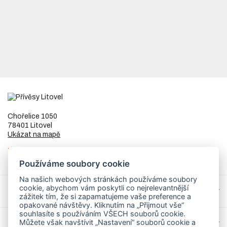
Chořelice 1050
78401 Litovel
Ukázat na mapě
IČ
73023205
DIČ
CZ8253255307
Používáme soubory cookie
Na našich webových stránkách používáme soubory
cookie, abychom vám poskytli co nejrelevantnější
Přívěsy a náhradní díly
zážitek tím, že si zapamatujeme vaše preference a
opakované návštěvy. Kliknutím na „Přijmout vše“
souhlasíte s používáním VŠECH souborů cookie.
Můžete však navštívit „Nastavení“ souborů cookie a
Servis