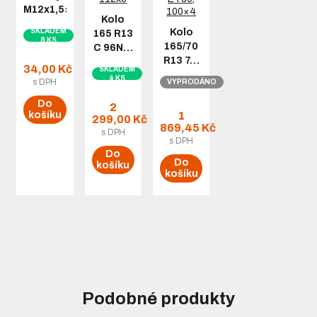
M12x1,5×24…
Kolo
SKLADEM
Kolo
165 R13
8 KS
165/70
C 96N…
R13 7…
34,00 Kč
SKLADEM
4 KS
s DPH
VYPRODÁNO
Do
2
1
košíku
299,00 Kč
869,45 Kč
s DPH
s DPH
Do
Do
košíku
košíku
Podobné produkty