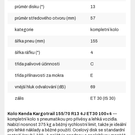
průměr disku (")
13
průměr středového otvoru (mm)
57
kategorie
kompletní kolo
šířka pneu (mm)
155
šířka ráfku (")
4
třída palivové účinnosti
C
třída přilnavosti za mokra
E
vnější hluk odvalování (dB)
69
zális
ET 30 (IS 30)
Kolo Kenda Kargotrail 155/70 R13 4J ET30 100×4
—
kompletní kolo s pneumatikou pro přívěsy a lehká vozidla.
Nabízí nosnost 375 kg a běžný rychlostní limit, takže je ideální
pro lehké náklady a běžné použití. Ocelový disk se standardní