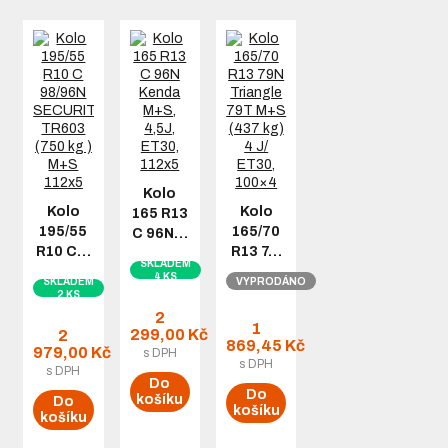
Kolo
Kolo
Kolo
165 R13
195/55
165/70
C 96N…
R10 C…
R13 7…
SKLADEM
4 KS
SKLADEM
VYPRODÁNO
2 KS
2
1
299,00 Kč
2
869,45 Kč
979,00 Kč
s DPH
s DPH
s DPH
Do
Do
košíku
Do
košíku
košíku