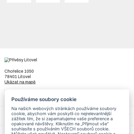
Chořelice 1050
78401 Litovel
Ukázat na mapě
IČ
73023205
DIČ
CZ8253255307
Používáme soubory cookie
Na našich webových stránkách používáme soubory
cookie, abychom vám poskytli co nejrelevantnější
Přívěsy a náhradní díly
zážitek tím, že si zapamatujeme vaše preference a
opakované návštěvy. Kliknutím na „Přijmout vše“
souhlasíte s používáním VŠECH souborů cookie.
Můžete však navštívit „Nastavení“ souborů cookie a