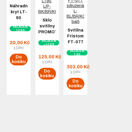
Náhradní
kryt LT-
90
Sklo
boční
svítilny
SKLADEM
SPZ
Svítilna
10 KS
PROMOT
Fristom
LT90,
SKLADEM
FT-077
20,00 Kč
L/P-
>10 KS
sdružená,
s DPH
BK/BR/KO/ML
SKLADEM
L-
1 KS
125,00 Kč
Do
BL/BR/KO/ML,
košíku
s DPH
baj5
303,00 Kč
Do
s DPH
košíku
Do
košíku