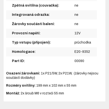
Zpětná svítilna (couvačka):
ne
Integrovaná odrazka:
ne
Žárovky součástí balení:
ne
Provozní napětí:
12V
Typ vstupu (připojení):
průchodka
Homologace:
E20-9352
Part ID:
00090
Osazení žárovkami:
1x P21/5W, 2x P21W, (žárovky nejsou
součástí dodávky)
Rozměry svítilny:
199 mm x 102 mm x 55 mm
Montáž:
2x šroub M6 v rozteči 55 mm