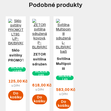
Podobné produkty
Sklo
ZETOR
svítilny
Svítilna
svítilna
PROMOT
Multipoint
sdružená
LT90,
SKLADEM
III
kovová,
L/P-
>10 KS
SKLADEM
sdružená,
P-
BK/BR/KO/ML
2 KS
SKLADEM
L-
BL/BR/KO
1 KS
125,00 Kč
BL/BR/KO/ML/RZ,
618,00 Kč
s DPH
baj5
583,00 Kč
s DPH
Do
s DPH
košíku
Do
košíku
Do
košíku