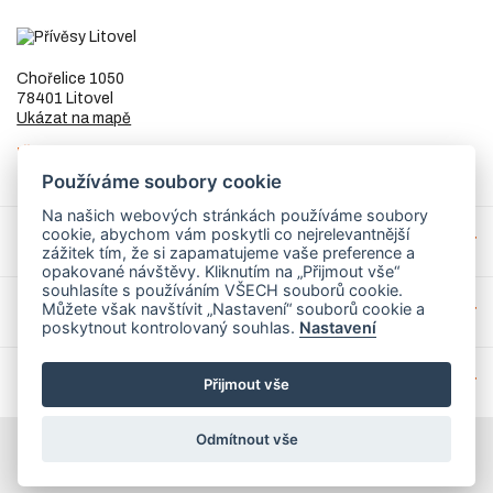
Chořelice 1050
78401 Litovel
Ukázat na mapě
IČ
73023205
DIČ
CZ8253255307
Používáme soubory cookie
Na našich webových stránkách používáme soubory
cookie, abychom vám poskytli co nejrelevantnější
Přívěsy a náhradní díly
zážitek tím, že si zapamatujeme vaše preference a
opakované návštěvy. Kliknutím na „Přijmout vše“
souhlasíte s používáním VŠECH souborů cookie.
Můžete však navštívit „Nastavení“ souborů cookie a
Servis
poskytnout kontrolovaný souhlas.
Nastavení
Mohlo by Vás zajímat
Přijmout vše
Odmítnout vše
© 2026 PrivesyLitovel.cz
Realizovalo studio
Matosoft