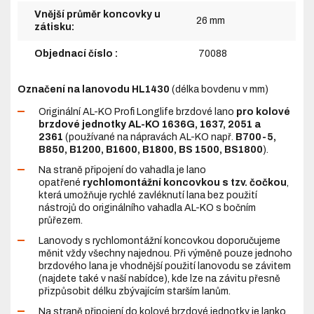
Vnější průměr koncovky u
26 mm
zátisku:
Objednací číslo :
70088
Označení na lanovodu HL1430
(délka bovdenu v mm)
Originální AL-KO Profi Longlife brzdové lano
pro kolové
brzdové jednotky AL-KO 1636G, 1637, 2051 a
2361
(používané na nápravách AL-KO např.
B700-5,
B850, B1200, B1600, B1800, BS 1500, BS1800
).
Na straně připojení do vahadla je lano
opatřené
rychlomontážní koncovkou s tzv. čočkou
,
která umožňuje rychlé zavléknutí lana bez použití
nástrojů do originálního vahadla AL-KO s bočním
průřezem.
Lanovody s rychlomontážní koncovkou doporučujeme
měnit vždy všechny najednou. Při výměně pouze jednoho
brzdového lana je vhodnější použití lanovodu se závitem
(najdete také v naší nabídce), kde lze na závitu přesně
přizpůsobit délku zbývajícím starším lanům.
Na straně připojení do kolové brzdové jednotky je lanko