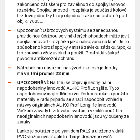
zakončeno zátiskem pro zavléknutí do spojky lanovod
rozpěrka. Spojka lanovod - rozpěrka je součástí kolové
brzdové jednotky. Lze ji objednat také samostatně pod
obj. č. 70051.
Upozornění: U brzdových systému se zanedbanou
pravidelnou údržbou se v některých případech může jevit
spojka lanovod - rozpěrka jako nalisovaná na laně. Je to
způsobeno korozí spojky v místě závleku zátisku. Spojku
lze zpravidla vždy uvolnit a použít. Postrádá však již
původní antikorozní ochranu.
Nátrubek pro nasazení na vývod z kolové jednotky
má
vnitřní průměr 23 mm.
UPOZORNĚNÍ:
Na trhu se objevují neoriginální
napodobeniny lanovodů AL-KO Profi Longlife. Tyto
napodobeniny mají odlišnou vnitřní konstrukci a použité
materiály. V řadě případů se snaží napodobit vzhled a
názvvy originálních AL-KO Profi Longlife lanovodů.
Veškeré závady brzdového systému vzniklé použitím
neoriginálních napodobenin lanovodů jsou vyloučeny ze
záruky.
Lanko je potaženo polyamidem PA12 a uloženo v další
PVC vložce uvnitř opletu. Tím je dosaženo vyšší