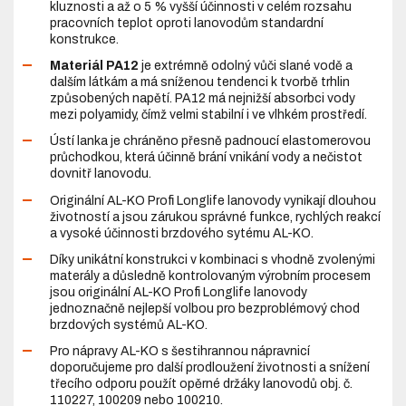
kluznosti a až o 5 % vyšší účinnosti v celém rozsahu
pracovních teplot oproti lanovodům standardní
konstrukce.
Materiál PA12
je extrémně odolný vůči slané vodě a
dalším látkám a má sníženou tendenci k tvorbě trhlin
způsobených napětí. PA12 má nejnižší absorbci vody
mezi polyamidy, čímž velmi stabilní i ve vlhkém prostředí.
Ústí lanka je chráněno přesně padnoucí elastomerovou
průchodkou, která účinně brání vnikání vody a nečistot
dovnitř lanovodu.
Originální AL-KO Profi Longlife lanovody vynikají dlouhou
životností a jsou zárukou správné funkce, rychlých reakcí
a vysoké účinnosti brzdového sytému AL-KO.
Díky unikátní konstrukci v kombinaci s vhodně zvolenými
materály a důsledně kontrolovaným výrobním procesem
jsou originální AL-KO Profi Longlife lanovody
jednoznačně nejlepší volbou pro bezproblémový chod
brzdových systémů AL-KO.
Pro nápravy AL-KO s šestihrannou nápravnicí
doporučujeme pro další prodloužení životnosti a snížení
třecího odporu použít opěrné držáky lanovodů obj. č.
110227, 100209 nebo 100210.