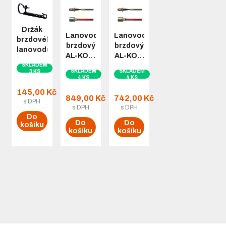
Držák
Lanovod
Lanovod
brzdového
brzdový
brzdový
lanovodu…
AL-KO…
AL-KO…
SKLADEM
SKLADEM
SKLADEM
3 KS
4 KS
4 KS
145,00 Kč
849,00 Kč
742,00 Kč
s DPH
s DPH
s DPH
Do
Do
Do
košíku
košíku
košíku