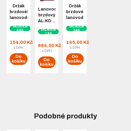
Držák
Držák
Lanovod
brzdového
brzdového
brzdový
lanovodu…
lanovodu…
AL-KO…
SKLADEM
SKLADEM
SKLADEM
6 KS
3 KS
1 KS
154,00 Kč
145,00 Kč
684,00 Kč
s DPH
s DPH
s DPH
Do
Do
Do
košíku
košíku
košíku
Podobné produkty