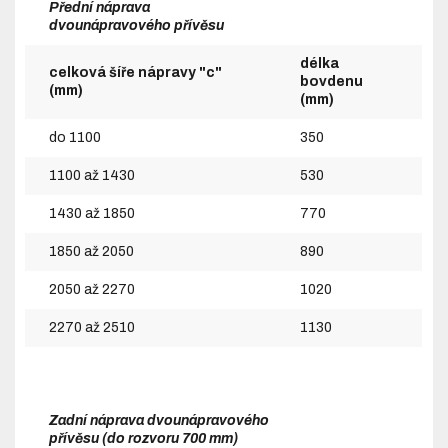
Přední náprava
dvounápravového přívěsu
délka
celková šíře nápravy "c"
bovdenu
(mm)
(mm)
do 1100
350
1100 až 1430
530
1430 až 1850
770
1850 až 2050
890
2050 až 2270
1020
2270 až 2510
1130
Zadní náprava dvounápravového
přívěsu (do rozvoru 700 mm)