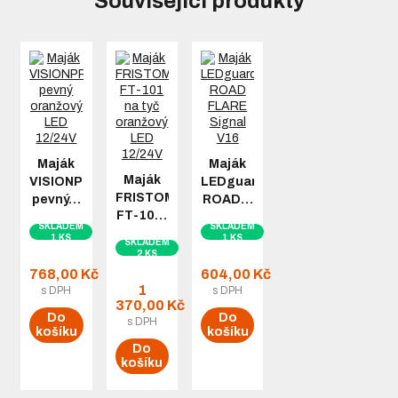
Související produkty
Maják
Maják
Maják
VISIONPRO
LEDguardian
FRISTOM
pevný…
ROAD…
FT-10…
SKLADEM
SKLADEM
1 KS
1 KS
SKLADEM
2 KS
768,00 Kč
604,00 Kč
1
s DPH
s DPH
370,00 Kč
Do
Do
s DPH
košíku
košíku
Do
košíku