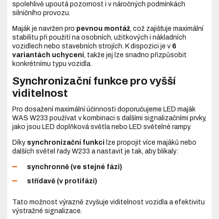
spolehlivě upoutá pozornost i v náročných podmínkách
silničního provozu.
Maják je navržen pro
pevnou montáž
, což zajišťuje maximální
stabilitu při použití na osobních, užitkových i nákladních
vozidlech nebo stavebních strojích. K dispozici je v
6
variantách uchycení
, takže jej lze snadno přizpůsobit
konkrétnímu typu vozidla.
Synchronizační funkce pro vyšší
viditelnost
Pro dosažení maximální účinnosti doporučujeme LED maják
WAS W233 používat v kombinaci s dalšími signalizačními prvky,
jako jsou LED doplňková světla nebo LED světelné rampy.
Díky
synchronizační funkci
lze propojit více majáků nebo
dalších světel řady W233 a nastavit je tak, aby blikaly:
synchronně (ve stejné fázi)
střídavě (v protifázi)
Tato možnost výrazně zvyšuje viditelnost vozidla a efektivitu
výstražné signalizace.