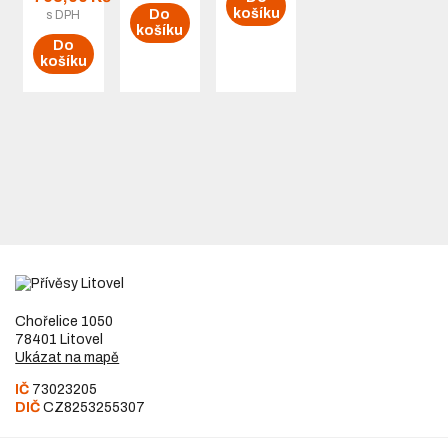
košíku
Do
s DPH
košíku
Do
košíku
Chořelice 1050
78401 Litovel
Ukázat na mapě
IČ
73023205
DIČ
CZ8253255307