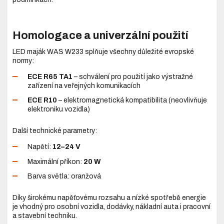
Homologace a univerzální použití
LED maják WAS W233 splňuje všechny důležité evropské
normy:
ECE R65 TA1
– schválení pro použití jako výstražné
zařízení na veřejných komunikacích
ECE R10
– elektromagnetická kompatibilita (neovlivňuje
elektroniku vozidla)
Další technické parametry:
Napětí:
12–24 V
Maximální příkon:
20 W
Barva světla: oranžová
Díky širokému napěťovému rozsahu a nízké spotřebě energie
je vhodný pro osobní vozidla, dodávky, nákladní auta i pracovní
a stavební techniku.