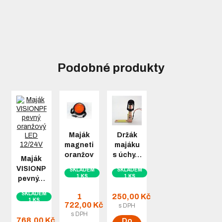
Podobné produkty
Maják
Držák
magnetický
majáku
oranžový…
s úchy…
Maják
VISIONPRO
SKLADEM
SKLADEM
1 KS
1 KS
pevný…
SKLADEM
1
250,00 Kč
1 KS
722,00 Kč
s DPH
s DPH
768,00 Kč
Do