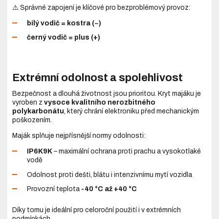
⚠️ Správné zapojení je klíčové pro bezproblémový provoz:
bílý vodič = kostra (−)
černý vodič = plus (+)
Extrémní odolnost a spolehlivost
Bezpečnost a dlouhá životnost jsou prioritou. Kryt majáku je
vyroben z
vysoce kvalitního nerozbitného
polykarbonátu
, který chrání elektroniku před mechanickým
poškozením.
Maják splňuje nejpřísnější normy odolnosti:
IP6K9K
– maximální ochrana proti prachu a vysokotlaké
vodě
Odolnost proti dešti, blátu i intenzivnímu mytí vozidla
Provozní teplota
-40 °C až +40 °C
Díky tomu je ideální pro celoroční použití i v extrémních
podmínkách.