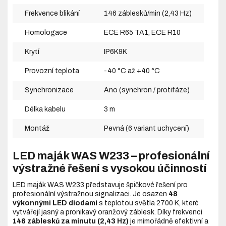
Frekvence blikání
146 záblesků/min (2,43 Hz)
Homologace
ECE R65 TA1, ECE R10
Krytí
IP6K9K
Provozní teplota
-40 °C až +40 °C
Synchronizace
Ano (synchron / protifáze)
Délka kabelu
3 m
Montáž
Pevná (6 variant uchycení)
LED maják WAS W233 – profesionální
výstražné řešení s vysokou účinností
LED maják WAS W233 představuje špičkové řešení pro
profesionální výstražnou signalizaci. Je osazen
48
výkonnými LED diodami
s teplotou světla 2700 K, které
vytvářejí jasný a pronikavý oranžový záblesk. Díky frekvenci
146 záblesků za minutu (2,43 Hz)
je mimořádně efektivní a