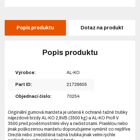
Popis produktu
Dotaz na produkt
Popis produktu
Výrobce:
AL-KO
Part ID:
21726605
Objednací číslo:
70254
Originální gumová manžeta je určená k ochraně tažné trubky
nájezdové brzdy AL-KO 2,8VB (3500 kg) a AL-KO Profi V
3500 před povětrnostními vlivy a nečistotami. Prasklou nebo
jinak poškozenou manžetu doporučujeme vyměnit co nejdříve.
Orezlá nebo znečištěná tažná trubka jinak velmi rychle