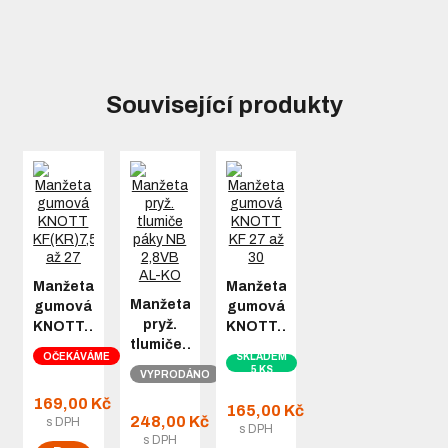
Související produkty
Manžeta
Manžeta
Manžeta
gumová
gumová
pryž.
KNOTT…
KNOTT…
tlumiče…
OČEKÁVÁME
SKLADEM
5 KS
VYPRODÁNO
169,00 Kč
165,00 Kč
248,00 Kč
s DPH
s DPH
s DPH