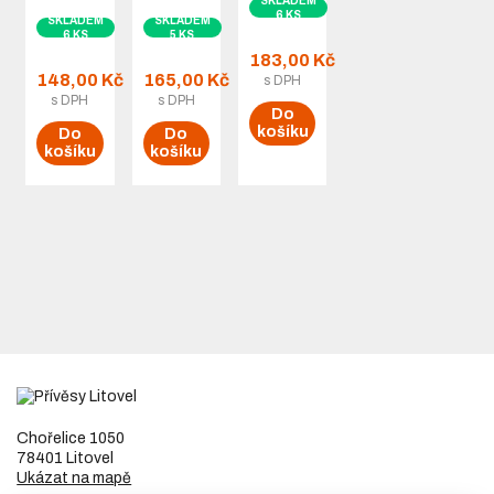
SKLADEM
6 KS
SKLADEM
SKLADEM
6 KS
5 KS
183,00 Kč
148,00 Kč
165,00 Kč
s DPH
s DPH
s DPH
Do
košíku
Do
Do
košíku
košíku
Chořelice 1050
78401 Litovel
Ukázat na mapě