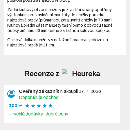
poškodí pouzdra nájezdové brzdy.
Zadní kruhový otvor manžety je z vnitřní strany opatřený
výstupkem pro zavlečení manžety do drážky pouzdra
nájezdové brzdy (průměr pouzdra uvnitř drážky je 73 mm).
Kruhová přední část manžety těsní přímo k obvodu tažné
trubky průměru 60 mm těsně za tažnou kulovou spojkou.
Celková délka manžety v natažené pracovní poloze na
nájezdové brzdě je 11 cm.
Recenze z
Ověřený zákazník
Nakoupil 27. 7. 2026
Doporučuje obchod
★ ★ ★ ★ ★
100 %
+ rychlá dodávka, dobré ceny