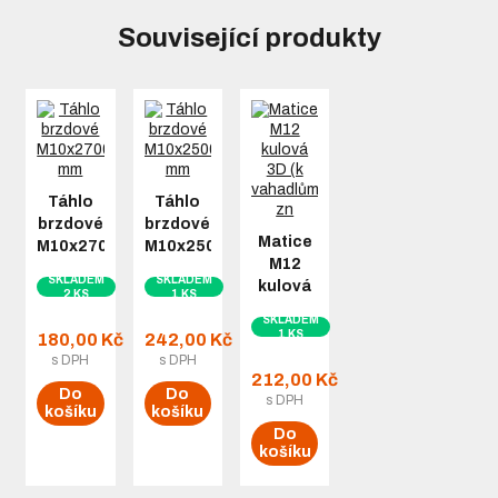
Související produkty
Táhlo
Táhlo
brzdové
brzdové
Matice
M10x2700
M10x2500
M12
mm
mm
SKLADEM
SKLADEM
kulová
2 KS
1 KS
3D (k
SKLADEM
vahadlům)
1 KS
180,00 Kč
242,00 Kč
zn
s DPH
s DPH
212,00 Kč
Do
Do
s DPH
košíku
košíku
Do
košíku