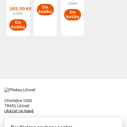
KNOTT
s DPH
Do
s
162,00 Kč
košíku
Do
pružinou
s DPH
košíku
Do
košíku
Chořelice 1050
78401 Litovel
Ukázat na mapě
IČ
73023205
DIČ
CZ8253255307