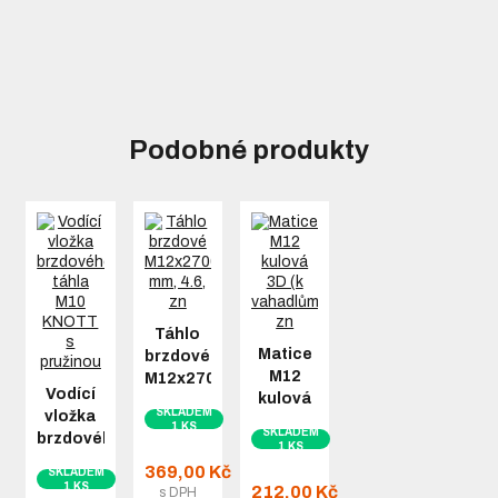
Podobné produkty
Táhlo
Matice
brzdové
M12
M12x2700
Vodící
kulová
mm, 4.6,
SKLADEM
vložka
3D (k
zn
1 KS
SKLADEM
brzdového
vahadlům)
1 KS
táhla
zn
369,00 Kč
SKLADEM
M10
1 KS
212,00 Kč
s DPH