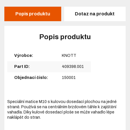
Popis produktu
Dotaz na produkt
Popis produktu
Výrobce:
KNOTT
Part ID:
409398.001
Objednací číslo:
150001
Speciální matice M10 s kulovou dosedací plochou na jedné
straně. Používá se na centrálním brzdovém táhle k zajištění
vahadla. Díky kulové dosedací ploše se může vahadlo lépe
naklápět do stran.