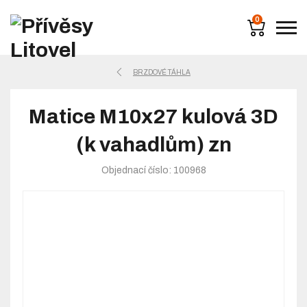
0
BRZDOVÉ TÁHLA
Matice M10x27 kulová 3D
(k vahadlům) zn
Objednací číslo: 100968