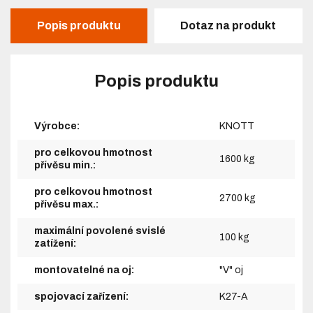
Popis produktu
Dotaz na produkt
Popis produktu
Výrobce:
KNOTT
pro celkovou hmotnost
1600 kg
přívěsu min.:
pro celkovou hmotnost
2700 kg
přívěsu max.:
maximální povolené svislé
100 kg
zatížení:
montovatelné na oj:
"V" oj
spojovací zařízení:
K27-A