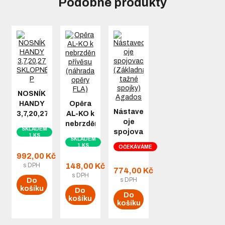
Podobné produkty
NOSNÍK
HANDY
Opěra
Nástavec
3,7,20,27
AL-KO k
oje
SKLOPNÉ
nebrzděnému
SKLADEM
spojovací
P
přívěsu
1 KS
SKLADEM
(Základna
(náhrada
1 KS
OČEKÁVÁME
tažné
opěry
992,00 Kč
spojky)
FLA)
s DPH
148,00 Kč
774,00 Kč
Agados
s DPH
s DPH
Do
košíku
Do
Do
košíku
košíku