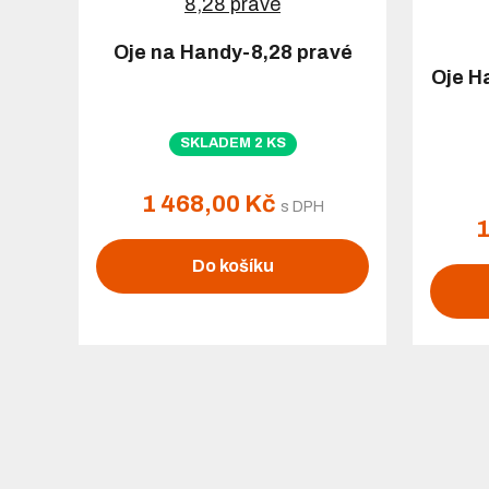
Oje na Handy-8,28 pravé
Oje H
SKLADEM 2 KS
1 468,00 Kč
s DPH
1
Do košíku