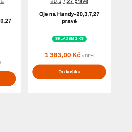
Oje na Handy-20,3,7,27
0,27
pravé
SKLADEM 1 KS
1 383,00 Kč
s DPH
H
Do košíku