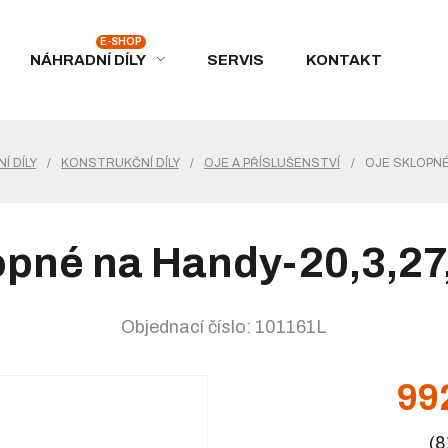
NÁHRADNÍ DÍLY
SERVIS
KONTAKT
Í DÍLY
/
KONSTRUKČNÍ DÍLY
/
OJE A PŘÍSLUŠENSTVÍ
/
OJE SKLOPNÉ 
opné na Handy-20,3,27,
Objednací číslo: 101161L
99
(8