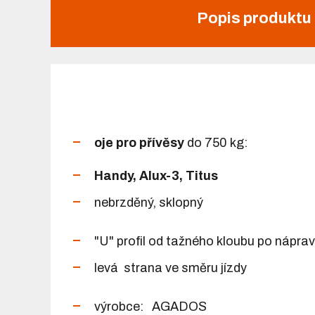
Popis produktu
oje pro přívěsy
do 750 kg:
Handy, Alux-3, Titus
nebrzděný, sklopný
"U" profil od tažného kloubu po nápra
levá strana ve směru jízdy
výrobce: AGADOS