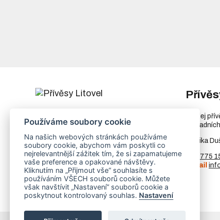
Přívěs
Chořelice 1050
Prodej pří
Používáme soubory cookie
78401 Litovel
náhradních
Ukázat na mapě
Na našich webových stránkách používáme
Monika Du
soubory cookie, abychom vám poskytli co
IČ
73023205
nejrelevantnější zážitek tím, že si zapamatujeme
DIČ
CZ8253255307
Tel.
775 1
vaše preference a opakované návštěvy.
E-mail
inf
Kliknutím na „Přijmout vše“ souhlasíte s
používáním VŠECH souborů cookie. Můžete
však navštívit „Nastavení“ souborů cookie a
poskytnout kontrolovaný souhlas.
Nastavení