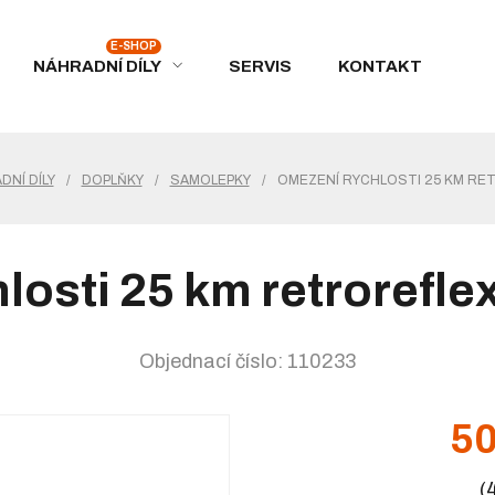
NÁHRADNÍ DÍLY
SERVIS
KONTAKT
DNÍ DÍLY
/
DOPLŇKY
/
SAMOLEPKY
/
OMEZENÍ RYCHLOSTI 25 KM RET
osti 25 km retrorefle
Objednací číslo: 110233
50
(