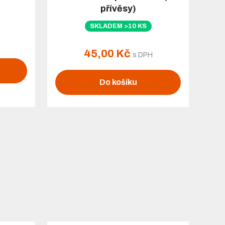
přívěsy)
SKLADEM >10 KS
45,00 Kč
s DPH
Do košíku