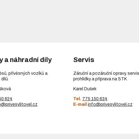
y a náhradní díly
Servis
věsů, přívěsných vozíků a
Záruční a pozáruční opravy, servis
 dílů
prohlídky a příprava na STK
šková
Karel Dušek
50 624
Tel.
775 150 634
o@privesylitovel.cz
E-mail
info@privesylitovel.cz