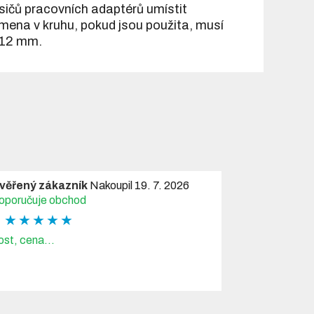
osičů pracovních adaptérů umístit
mena v kruhu, pokud jsou použita, musí
c 12 mm.
věřený zákazník
Nakoupil 19. 7. 2026
oporučuje obchod
★ ★ ★ ★ ★
ost, cena...