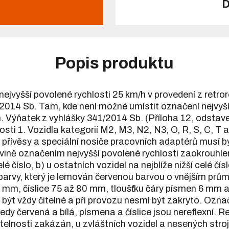
D
Popis produktu
yšší povolené rychlosti 25 km/h v provedení z retrore
/2014 Sb. Tam, kde není možné umístit označení nejvyš
. Výňatek z vyhlášky 341/2014 Sb. (Příloha 12, odsta
sti 1. Vozidla kategorií M2, M3, N2, N3, O, R, S, C, T 
přívěsy a speciální nosiče pracovních adaptérů musí b
ovině označením nejvyšší povolené rychlosti zaokrouhlen
lé číslo, b) u ostatních vozidel na nejblíže nižší celé čís
lé barvy, který je lemován červenou barvou o vnějším p
 mm, číslice 75 až 80 mm, tloušťku čáry písmen 6 mm a 
být vždy čitelné a při provozu nesmí být zakryto. Označ
y červená a bílá, písmena a číslice jsou nereflexní. Re
itelnosti zakázán, u zvláštních vozidel a nesených stroj