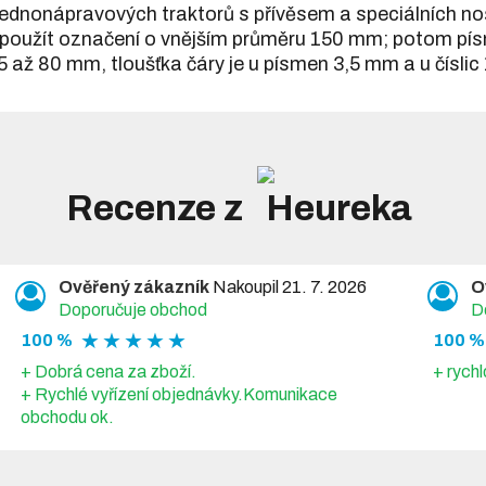
 jednonápravových traktorů s přívěsem a speciálních n
 použít označení o vnějším průměru 150 mm; potom pís
5 až 80 mm, tloušťka čáry je u písmen 3,5 mm a u čísli
Recenze z
Ověřený zákazník
Nakoupil 21. 7. 2026
O
Doporučuje obchod
D
★ ★ ★ ★ ★
100 %
100 %
+ Dobrá cena za zboží.
+ rychl
+ Rychlé vyřízení objednávky.Komunikace
obchodu ok.