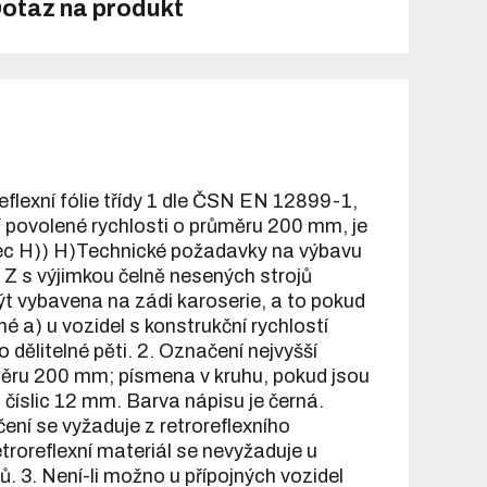
otaz na produkt
flexní fólie třídy 1 dle ČSN EN 12899-1,
í povolené rychlosti o průměru 200 mm, je
vec H)) H)Technické požadavky na výbavu
a Z s výjimkou čelně nesených strojů
ýt vybavena na zádi karoserie, a to pokud
é a) u vozidel s konstrukční rychlostí
lo dělitelné pěti. 2. Označení nejvyšší
růměru 200 mm; písmena v kruhu, pokud jsou
číslic 12 mm. Barva nápisu je černá.
ení se vyžaduje z retroreflexního
troreflexní materiál se nevyžaduje u
ů. 3. Není-li možno u přípojných vozidel