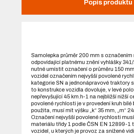
Popis produktu
Samolepka průměr 200 mm s označením nejv
odpovídající platnému znění vyhlášky 341
nutné umístit označení o průměru 150 mm
vozidel označením nejvyšší povolené rychlo
kategorie SN a jednonápravové traktory s 
to konstrukce vozidla dovoluje, v levé pol
nepřevyšující 45 km.h-1 na nejbližší nižší ce
povolené rychlosti je v provedení kruh bí
použita, musí mít výšku „k“ 35 mm, „m“ 24
Označení nejvyšší povolené rychlosti musí 
materiálu třídy 1 podle ČSN EN 12899-1 ted
vozidel, u kterých je provoz za snížené vid