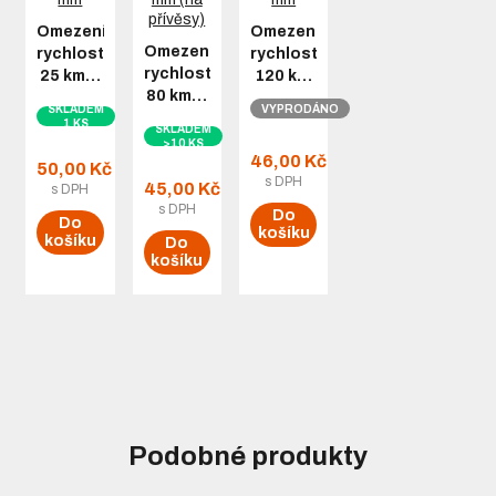
Omezení
Omezení
Omezení
rychlosti
rychlosti
rychlosti
25 km…
120 k…
80 km…
SKLADEM
VYPRODÁNO
1 KS
SKLADEM
>10 KS
46,00 Kč
50,00 Kč
s DPH
45,00 Kč
s DPH
s DPH
Do
Do
košíku
košíku
Do
košíku
Podobné produkty