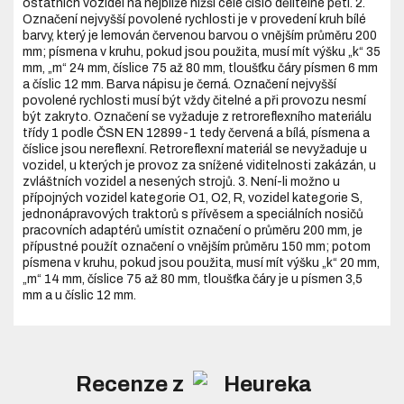
ostatních vozidel na nejblíže nižší celé číslo dělitelné pěti. 2.
Označení nejvyšší povolené rychlosti je v provedení kruh bílé
barvy, který je lemován červenou barvou o vnějším průměru 200
mm; písmena v kruhu, pokud jsou použita, musí mít výšku „k“ 35
mm, „m“ 24 mm, číslice 75 až 80 mm, tloušťku čáry písmen 6 mm
a číslic 12 mm. Barva nápisu je černá. Označení nejvyšší
povolené rychlosti musí být vždy čitelné a při provozu nesmí
být zakryto. Označení se vyžaduje z retroreflexního materiálu
třídy 1 podle ČSN EN 12899-1 tedy červená a bílá, písmena a
číslice jsou nereflexní. Retroreflexní materiál se nevyžaduje u
vozidel, u kterých je provoz za snížené viditelnosti zakázán, u
zvláštních vozidel a nesených strojů. 3. Není-li možno u
přípojných vozidel kategorie O1, O2, R, vozidel kategorie S,
jednonápravových traktorů s přívěsem a speciálních nosičů
pracovních adaptérů umístit označení o průměru 200 mm, je
přípustné použít označení o vnějším průměru 150 mm; potom
písmena v kruhu, pokud jsou použita, musí mít výšku „k“ 20 mm,
„m“ 14 mm, číslice 75 až 80 mm, tloušťka čáry je u písmen 3,5
mm a u číslic 12 mm.
Recenze z