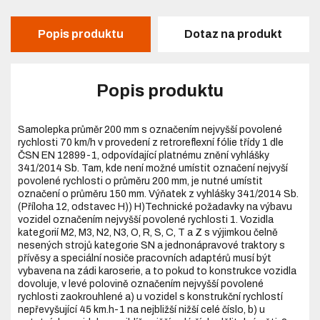
Popis produktu
Dotaz na produkt
Popis produktu
Samolepka průměr 200 mm s označením nejvyšší povolené
rychlosti 70 km/h v provedení z retroreflexní fólie třídy 1 dle
ČSN EN 12899-1, odpovídající platnému znění vyhlášky
341/2014 Sb. Tam, kde není možné umístit označení nejvyší
povolené rychlosti o průměru 200 mm, je nutné umístit
označení o průměru 150 mm. Výňatek z vyhlášky 341/2014 Sb.
(Příloha 12, odstavec H)) H)Technické požadavky na výbavu
vozidel označením nejvyšší povolené rychlosti 1. Vozidla
kategorií M2, M3, N2, N3, O, R, S, C, T a Z s výjimkou čelně
nesených strojů kategorie SN a jednonápravové traktory s
přívěsy a speciální nosiče pracovních adaptérů musí být
vybavena na zádi karoserie, a to pokud to konstrukce vozidla
dovoluje, v levé polovině označením nejvyšší povolené
rychlosti zaokrouhlené a) u vozidel s konstrukční rychlostí
nepřevyšující 45 km.h-1 na nejbližší nižší celé číslo, b) u