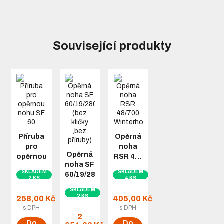
Související produkty
Příruba
Opěrná
pro
noha
Opěrná
opěrnou…
RSR 4…
noha SF
SKLADEM
SKLADEM
60/19/280…
2 KS
4 KS
SKLADEM
2 KS
258,00 Kč
405,00 Kč
s DPH
s DPH
2
Do
Do