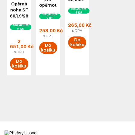
Opěrná
opěrnou…
SKLADEM
noha SF
3 KS
SKLADEM
60/19/280…
2 KS
265,00 Kč
SKLADEM
2 KS
258,00 Kč
s DPH
s DPH
Do
2
košíku
Do
651,00 Kč
košíku
s DPH
Do
košíku