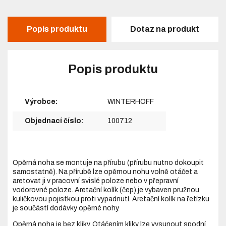
Popis produktu
Dotaz na produkt
Popis produktu
Výrobce:
WINTERHOFF
Objednací číslo:
100712
Opěrná noha se montuje na přírubu (přírubu nutno dokoupit
samostatně). Na přírubě lze opěrnou nohu volně otáčet a
aretovat ji v pracovní svislé poloze nebo v přepravní
vodorovné poloze. Aretační kolík (čep) je vybaven pružnou
kuličkovou pojistkou proti vypadnutí. Aretační kolík na řetízku
je součástí dodávky opěrné nohy.
Opěrná noha je bez kliky. Otáčením kliky lze vysunout spodní