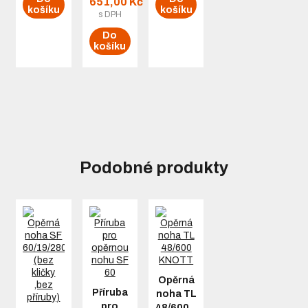
651,00 Kč
košíku
košíku
s DPH
Do
košíku
Podobné produkty
Opěrná
Příruba
noha TL
pro
48/600…