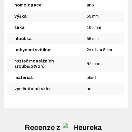
homologace:
ano
výška:
59 mm
šířka:
100 mm
hloubka:
56 mm
uchycení svítilny:
2x otvor 5mm
rozteč montážních
45 mm
šroubů/otvorů:
materiál:
plast
vyměnitelné sklo:
ne
Recenze z