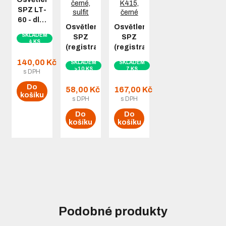
SPZ LT-
60 - dl…
Osvětlení
Osvětlení
SKLADEM
SPZ
SPZ
4 KS
(registrační…
(registrační…
140,00 Kč
SKLADEM
SKLADEM
>10 KS
7 KS
s DPH
Do
58,00 Kč
167,00 Kč
košíku
s DPH
s DPH
Do
Do
košíku
košíku
Podobné produkty