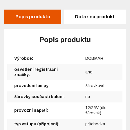
Popis produktu
Dotaz na produkt
Popis produktu
Výrobce:
DOBMAR
osvětlení registrační
ano
značky:
provedení lampy:
žárovkové
žárovky součástí balení:
ne
12/24V (dle
provozní napětí:
žárovek)
typ vstupu (připojení):
průchodka