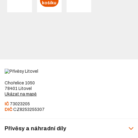
košíku
Chořelice 1050
78401 Litovel
Ukázat na mapě
IČ
73023205
DIČ
CZ8253255307
Přívěsy a náhradní díly