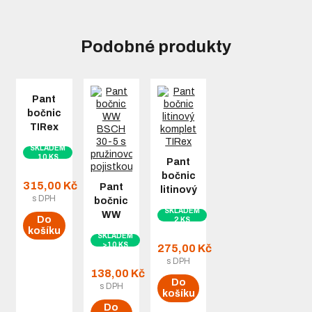
Podobné produkty
Pant
bočnic
TIRex
nerez,
SKLADEM
komplet
10 KS
Pant
- sada
bočnic
315,00 Kč
Pant
litinový
s DPH
bočnic
komplet
SKLADEM
WW
TIRex
Do
2 KS
BSCH
košíku
SKLADEM
30-5 s
>10 KS
275,00 Kč
pružinovou
s DPH
pojistkou
138,00 Kč
Do
s DPH
košíku
Do