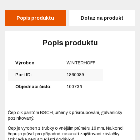
Popis produktu
Dotaz na produkt
Popis produktu
Výrobce:
WINTERHOFF
Part ID:
1860089
Objednací číslo:
100734
Čep o k pantům BSCH, určený k přišroubování, galvanicky
pozinkovaný.
Čep je vyroben z trubky o vnějším průměru 16 mm. Na konci
čepu je průvrt pro případné zasunutí zajišťovací závlačky
(závlačka není součástí dodávky).