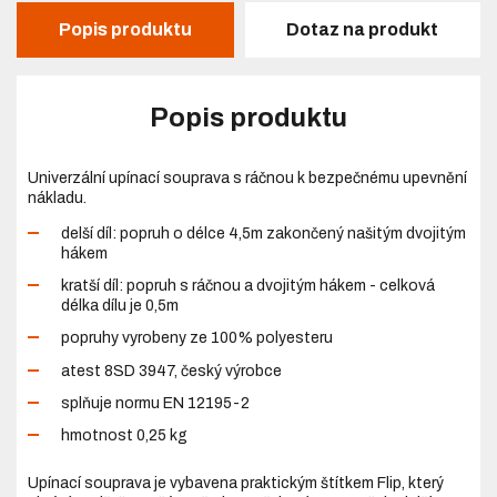
Popis produktu
Dotaz na produkt
Popis produktu
Univerzální upínací souprava s ráčnou k bezpečnému upevnění
nákladu.
delší díl: popruh o délce 4,5m zakončený našitým dvojitým
hákem
kratší díl: popruh s ráčnou a dvojitým hákem - celková
délka dílu je 0,5m
popruhy vyrobeny ze 100% polyesteru
atest 8SD 3947, český výrobce
splňuje normu EN 12195-2
hmotnost 0,25 kg
Upínací souprava je vybavena praktickým štítkem Flip, který