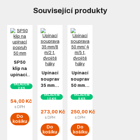
Související produkty
SP50
klip na
Upínací
Upínací
upínací…
souprava
souprava
SKLADEM
35 mm…
50 mm…
2 KS
SKLADEM
SKLADEM
10 KS
8 KS
54,00 Kč
s DPH
273,00 Kč
250,00 Kč
Do
s DPH
s DPH
košíku
Do
Do
košíku
košíku