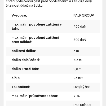
chrání potištěnou část před opotřebením a zaručuje delší
čitelnost údajů na štítku.
Výrobce:
FALK GROUP
maximální povolené zatížení v
400 daN
tahu:
maximální povolené zatížení
800 daN
přes náklad:
celková délka:
5 m
délka delší části:
4,5 m
délka kratší části:
0,5 m
šířka:
25 mm
zakončení:
Dvojitý hák
maximální průtažnost pásu:
7 %
Pás upínací