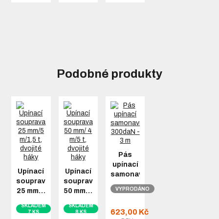
Podobné produkty
Pás
upínací
Upínací
Upínací
samonavíjecí…
souprava
souprava
VYPRODÁNO
25 mm…
50 mm…
SKLADEM
SKLADEM
623,00 Kč
7 KS
8 KS