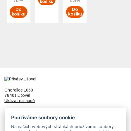
s DPH
s DPH
košíku
Do
Do
košíku
košíku
Chořelice 1050
78401 Litovel
Ukázat na mapě
IČ
73023205
DIČ
CZ8253255307
Používáme soubory cookie
Na našich webových stránkách používáme soubory