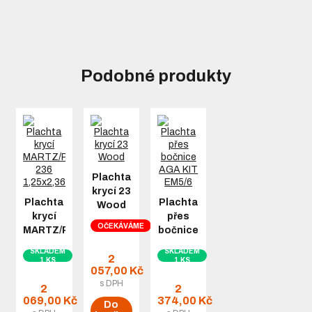
Podobné produkty
Plachta
krycí 23
Plachta
Plachta
Wood
krycí
přes
OČEKÁVÁME
MARTZ/Pondus
bočnice
236
AGA KIT
SKLADEM
SKLADEM
1,25x2,36m
EM5/6
2
1 KS
1 KS
057,00 Kč
s DPH
2
2
069,00 Kč
374,00 Kč
Do