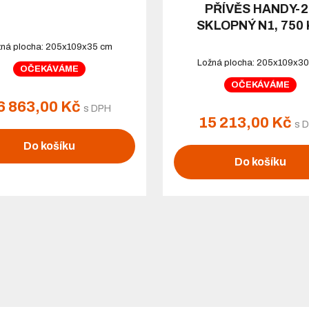
PŘÍVĚS HANDY-2
SKLOPNÝ N1, 750
ná plocha: 205x109x35 cm
Ložná plocha: 205x109x3
OČEKÁVÁME
OČEKÁVÁME
6 863,00 Kč
s DPH
15 213,00 Kč
s 
Do košíku
Do košíku