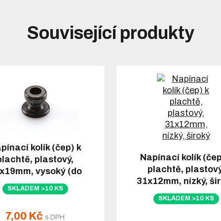
Související produkty
pínací kolík (čep) k
Napínací kolík (čep
plachtě, plastový,
plachtě, plastový
x19mm, vysoký (do
31x12mm, nízký, ši
plechu)
SKLADEM >10 KS
SKLADEM >10 KS
7,00 Kč
s DPH