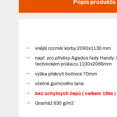
Popis produktu
vnější rozměr korby 2090x1130 mm
např. pro přívěsy Agados řady Handy-
technickém průkazu 1100x2065mm
výška překrytí bočnice 70mm
včetně gumového lana
bez úchytných čepů ( celkem 16ks )
Gramáž 630 g/m2