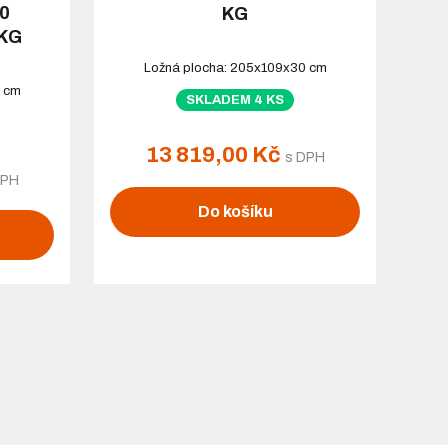
0
KG
 KG
Ložná plocha: 205x109x30 cm
0 cm
SKLADEM 4 KS
13 819,00 Kč
s DPH
DPH
Do košíku