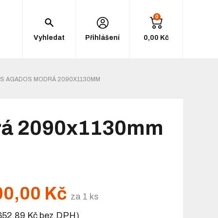
0
Vyhledat
Přihlášení
0,00 Kč
VĚS AGADOS MODRÁ 2090X1130MM
drá 2090x1130mm
00,00 Kč
za 1 ks
 652,89 Kč bez DPH)