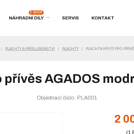
NÁHRADNÍ DÍLY
SERVIS
KONTAKT
/
PLACHTY A PŘÍSLUŠENSTVÍ
/
PLACHTY
/
PLACHTA KRYCÍ PRO PŘÍ
pro přívěs AGADOS mo
Objednací číslo: PLA001
2 0
(1