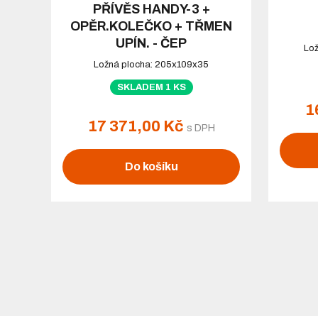
PŘÍVĚS HANDY-3 +
OPĚR.KOLEČKO + TŘMEN
UPÍN. - ČEP
Lož
Ložná plocha: 205x109x35
SKLADEM 1 KS
1
17 371,00 Kč
s DPH
Do košíku