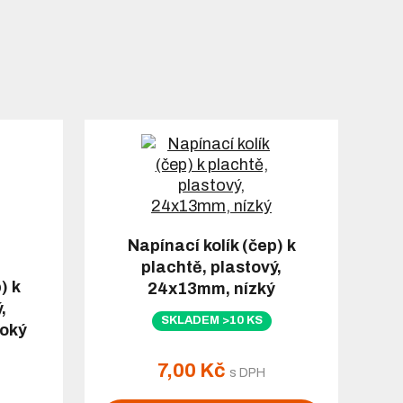
Napínací kolík (čep) k
plachtě, plastový,
) k
24x13mm, nízký
,
SKLADEM >10 KS
roký
7,00 Kč
s DPH