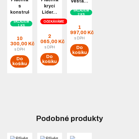
Vesta…
s
krycí
SKLADEM
konstrukcí…
Lider…
2 KS
SKLADEM
OČEKÁVÁME
1 KS
1
997,00 Kč
2
10
s DPH
065,00 Kč
300,00 Kč
s DPH
Do
s DPH
košíku
Do
Do
košíku
košíku
Podobné produkty