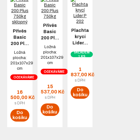
Přívěs
Plachta
Přívěs
Basic
krycí
Basic
200 Pl…
Lider…
200 Pl…
Ložná
plocha:
Ložná
SKLADEM
1 KS
201x107x29
plocha:
cm
201x107x29
cm
1
OČEKÁVÁME
837,00 Kč
OČEKÁVÁME
s DPH
15
Do
537,00 Kč
16
košíku
500,00 Kč
s DPH
s DPH
Do
košíku
Do
košíku