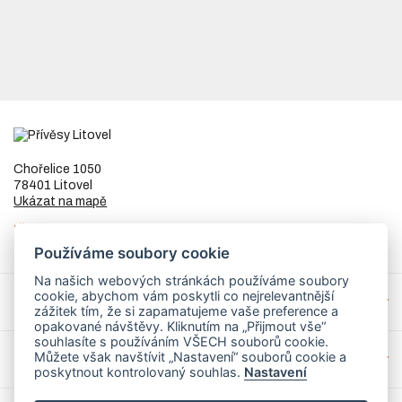
Chořelice 1050
78401 Litovel
Ukázat na mapě
IČ
73023205
DIČ
CZ8253255307
Používáme soubory cookie
Na našich webových stránkách používáme soubory
cookie, abychom vám poskytli co nejrelevantnější
Přívěsy a náhradní díly
zážitek tím, že si zapamatujeme vaše preference a
opakované návštěvy. Kliknutím na „Přijmout vše“
souhlasíte s používáním VŠECH souborů cookie.
Můžete však navštívit „Nastavení“ souborů cookie a
Servis
poskytnout kontrolovaný souhlas.
Nastavení