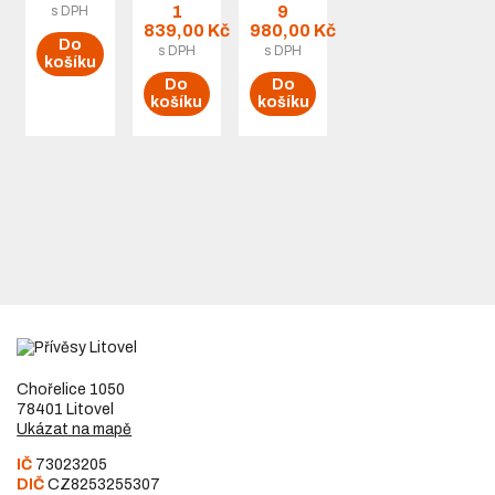
1
9
s DPH
839,00 Kč
980,00 Kč
Do
s DPH
s DPH
košíku
Do
Do
košíku
košíku
Chořelice 1050
78401 Litovel
Ukázat na mapě
IČ
73023205
DIČ
CZ8253255307