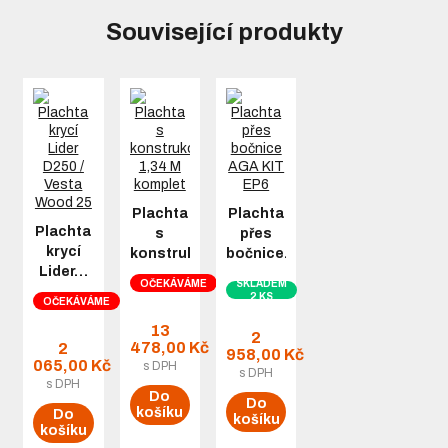
Související produkty
Plachta
Plachta
Plachta
s
přes
krycí
konstrukcí…
bočnice…
Lider…
OČEKÁVÁME
SKLADEM
2 KS
OČEKÁVÁME
13
2
478,00 Kč
2
958,00 Kč
065,00 Kč
s DPH
s DPH
s DPH
Do
Do
košíku
Do
košíku
košíku