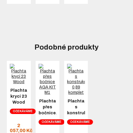
Podobné produkty
Plachta
krycí 23
Plachta
Plachta
Wood
přes
s
OČEKÁVÁME
bočnice…
konstrukcí…
OČEKÁVÁME
OČEKÁVÁME
2
057,00 Kč