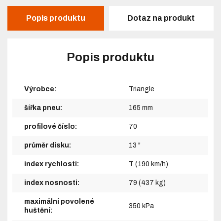
Popis produktu
Dotaz na produkt
Popis produktu
Výrobce:
Triangle
šířka pneu:
165 mm
profilové číslo:
70
průměr disku:
13 "
index rychlosti:
T (190 km/h)
index nosnosti:
79 (437 kg)
maximální povolené
350 kPa
huštění: