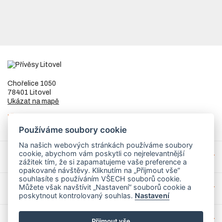
Chořelice 1050
78401 Litovel
Ukázat na mapě
IČ
73023205
DIČ
CZ8253255307
Používáme soubory cookie
Na našich webových stránkách používáme soubory
cookie, abychom vám poskytli co nejrelevantnější
Přívěsy a náhradní díly
zážitek tím, že si zapamatujeme vaše preference a
opakované návštěvy. Kliknutím na „Přijmout vše“
souhlasíte s používáním VŠECH souborů cookie.
Můžete však navštívit „Nastavení“ souborů cookie a
Servis
poskytnout kontrolovaný souhlas.
Nastavení
Mohlo by Vás zajímat
Přijmout vše