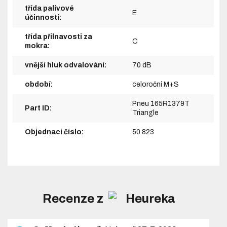
třída palivové
E
účinnosti:
třída přilnavosti za
C
mokra:
vnější hluk odvalování:
70 dB
období:
celoroční M+S
Pneu 165R1379T
Part ID:
Triangle
Objednací číslo:
50 823
Recenze z