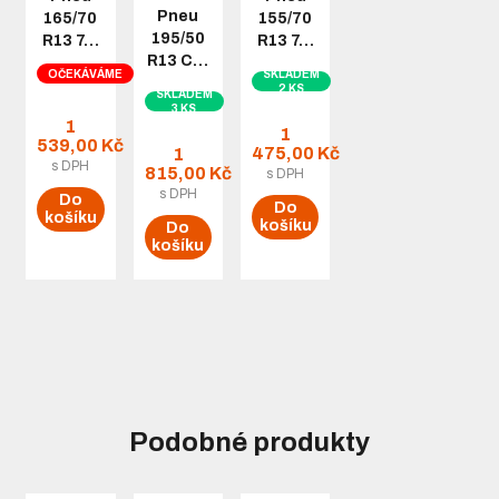
Pneu
165/70
155/70
195/50
R13 7…
R13 7…
R13 C…
OČEKÁVÁME
SKLADEM
2 KS
SKLADEM
3 KS
1
1
539,00 Kč
475,00 Kč
1
s DPH
815,00 Kč
s DPH
s DPH
Do
Do
košíku
košíku
Do
košíku
Podobné produkty