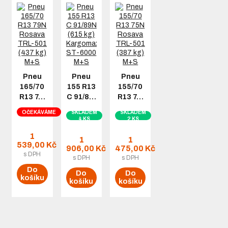
Pneu
Pneu
Pneu
165/70
155 R13
155/70
R13 7…
C 91/8…
R13 7…
OČEKÁVÁME
SKLADEM
SKLADEM
4 KS
2 KS
1
1
1
539,00 Kč
906,00 Kč
475,00 Kč
s DPH
s DPH
s DPH
Do
Do
Do
košíku
košíku
košíku