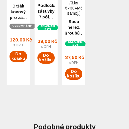
Podložka
Držák
zásuvky
kovový
7 pól…
pro zá…
Sada
SKLADEM
VYPRODÁNO
nerez.
8 KS
šroubů…
120,00 Kč
39,00 Kč
SKLADEM
s DPH
9 KS
s DPH
Do
Do
37,50 Kč
košíku
košíku
s DPH
Do
košíku
Podobné produkty