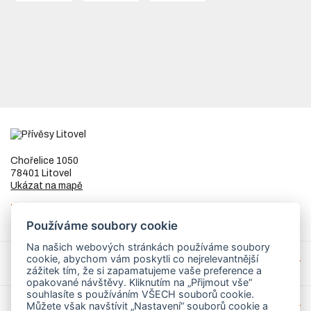
Chořelice 1050
78401 Litovel
Ukázat na mapě
IČ
73023205
DIČ
CZ8253255307
Používáme soubory cookie
Na našich webových stránkách používáme soubory
cookie, abychom vám poskytli co nejrelevantnější
Přívěsy a náhradní díly
zážitek tím, že si zapamatujeme vaše preference a
opakované návštěvy. Kliknutím na „Přijmout vše“
souhlasíte s používáním VŠECH souborů cookie.
Můžete však navštívit „Nastavení“ souborů cookie a
Servis