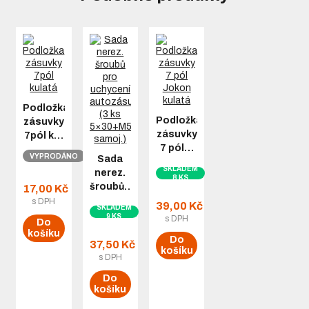
Podložka
Podložka
zásuvky
zásuvky
7pól k…
7 pól…
VYPRODÁNO
Sada
SKLADEM
nerez.
8 KS
šroubů…
17,00 Kč
s DPH
39,00 Kč
SKLADEM
9 KS
s DPH
Do
košíku
Do
37,50 Kč
košíku
s DPH
Do
košíku