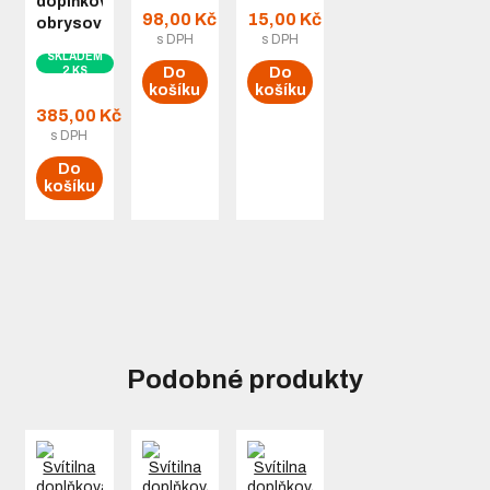
doplňková/boční
98,00 Kč
15,00 Kč
obrysová…
s DPH
s DPH
SKLADEM
2 KS
Do
Do
košíku
košíku
385,00 Kč
s DPH
Do
košíku
Podobné produkty