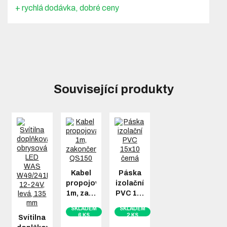
+ rychlá dodávka, dobré ceny
Související produkty
Kabel
Páska
propojovací
izolační
1m, za…
PVC 1…
SKLADEM
SKLADEM
6 KS
2 KS
Svítilna