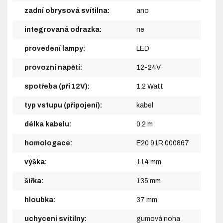
zadní obrysová svítilna:
ano
integrovaná odrazka:
ne
provedení lampy:
LED
provozní napětí:
12-24V
spotřeba (při 12V):
1,2 Watt
typ vstupu (připojení):
kabel
délka kabelu:
0,2 m
homologace:
E20 91R 000867
výška:
114 mm
šířka:
135 mm
hloubka:
37 mm
uchycení svítilny:
gumová noha