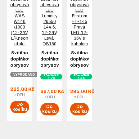
Svítilna
Svítilna
Svítilna
doplňková
doplňková
doplňková
obrysová…
obrysová…
obrysová…
VYPRODÁNO
SKLADEM
SKLADEM
1 KS
2 KS
265,00 Kč
667,00 Kč
295,00 Kč
s DPH
s DPH
s DPH
Do
Do
Do
košíku
košíku
košíku