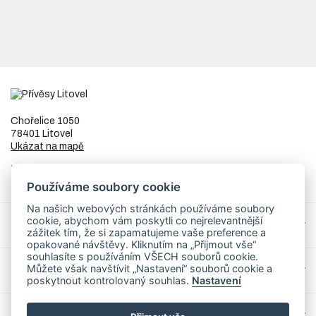
Chořelice 1050
78401 Litovel
Ukázat na mapě
IČ
73023205
DIČ
CZ8253255307
Používáme soubory cookie
Na našich webových stránkách používáme soubory
cookie, abychom vám poskytli co nejrelevantnější
Přívěsy a náhradní díly
zážitek tím, že si zapamatujeme vaše preference a
opakované návštěvy. Kliknutím na „Přijmout vše“
souhlasíte s používáním VŠECH souborů cookie.
Můžete však navštívit „Nastavení“ souborů cookie a
Servis
poskytnout kontrolovaný souhlas.
Nastavení
Mohlo by Vás zajímat