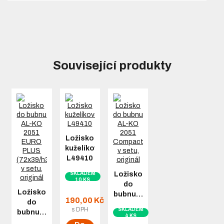
Související produkty
Ložisko
kuželíkové
L49410
SKLADEM
Ložisko
10 KS
do
Ložisko
bubnu…
190,00 Kč
do
s DPH
SKLADEM
bubnu…
4 KS