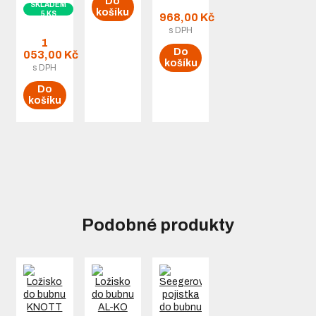
Do
SKLADEM
košíku
5 KS
968,00 Kč
s DPH
1
Do
053,00 Kč
košíku
s DPH
Do
košíku
Podobné produkty