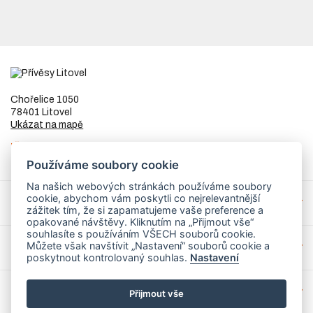
Chořelice 1050
78401 Litovel
Ukázat na mapě
IČ
73023205
DIČ
CZ8253255307
Používáme soubory cookie
Na našich webových stránkách používáme soubory
cookie, abychom vám poskytli co nejrelevantnější
Přívěsy a náhradní díly
zážitek tím, že si zapamatujeme vaše preference a
opakované návštěvy. Kliknutím na „Přijmout vše“
souhlasíte s používáním VŠECH souborů cookie.
Můžete však navštívit „Nastavení“ souborů cookie a
Servis
poskytnout kontrolovaný souhlas.
Nastavení
Mohlo by Vás zajímat
Přijmout vše