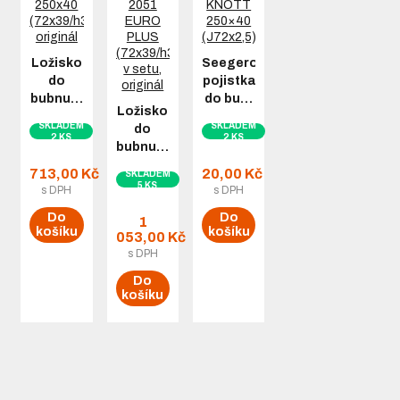
Ložisko
Seegerova
do
pojistka
bubnu…
do bu…
Ložisko
SKLADEM
SKLADEM
do
2 KS
2 KS
bubnu…
713,00 Kč
20,00 Kč
SKLADEM
5 KS
s DPH
s DPH
Do
Do
1
košíku
košíku
053,00 Kč
s DPH
Do
košíku