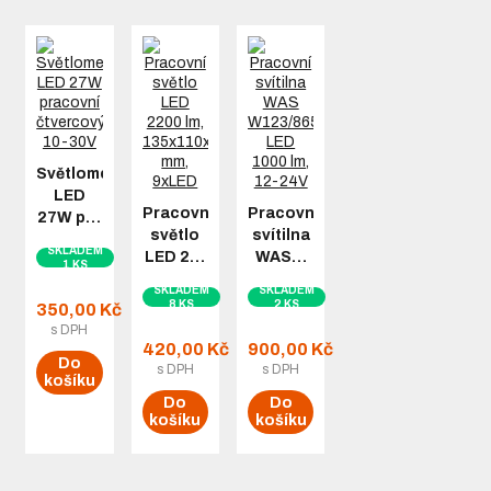
Světlomet
LED
Pracovní
Pracovní
27W p…
světlo
svítilna
SKLADEM
LED 2…
WAS…
1 KS
SKLADEM
SKLADEM
8 KS
2 KS
350,00 Kč
s DPH
420,00 Kč
900,00 Kč
Do
s DPH
s DPH
košíku
Do
Do
košíku
košíku