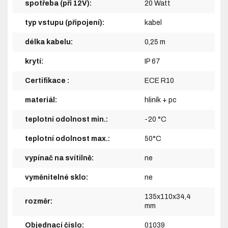
spotřeba (při 12V):
20 Watt
typ vstupu (připojení):
kabel
délka kabelu:
0,25 m
krytí:
IP 67
Certifikace :
ECE R10
materiál:
hliník + pc
teplotní odolnost min.:
-20 °C
teplotní odolnost max.:
50°C
vypínač na svítilně:
ne
vyměnitelné sklo:
ne
135x110x34,4
rozměr:
mm
Objednací číslo:
01039