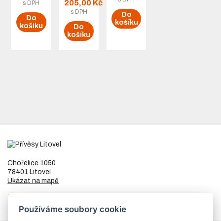
205,00 Kč
s DPH
s DPH
Do
Do
košíku
košíku
Do
košíku
Chořelice 1050
78401 Litovel
Ukázat na mapě
IČ
73023205
DIČ
CZ8253255307
Používáme soubory cookie