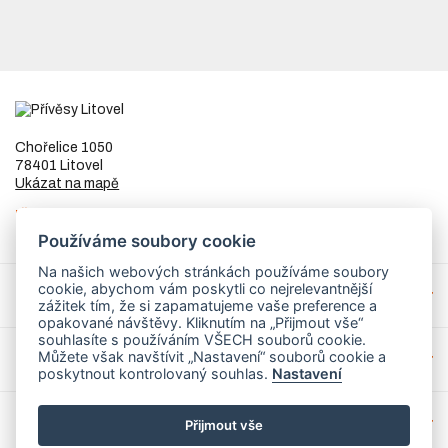
Chořelice 1050
78401 Litovel
Ukázat na mapě
IČ
73023205
DIČ
CZ8253255307
Používáme soubory cookie
Na našich webových stránkách používáme soubory
cookie, abychom vám poskytli co nejrelevantnější
Přívěsy a náhradní díly
zážitek tím, že si zapamatujeme vaše preference a
opakované návštěvy. Kliknutím na „Přijmout vše“
souhlasíte s používáním VŠECH souborů cookie.
Můžete však navštívit „Nastavení“ souborů cookie a
Servis
poskytnout kontrolovaný souhlas.
Nastavení
Mohlo by Vás zajímat
Přijmout vše