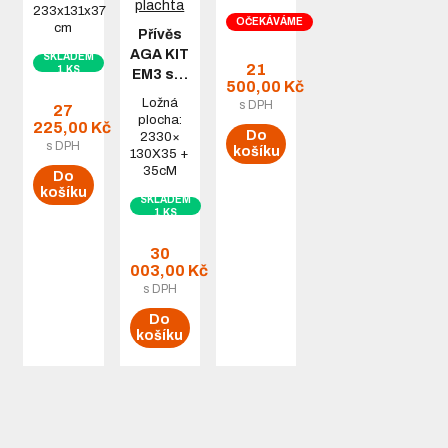
233x131x37
OČEKÁVÁME
cm
Přívěs
AGA KIT
SKLADEM
21
1 KS
EM3 s…
500,00 Kč
Ložná
s DPH
27
plocha:
225,00 Kč
Do
2330×
s DPH
košíku
130X35 +
35cM
Do
košíku
SKLADEM
1 KS
30
003,00 Kč
s DPH
Do
košíku