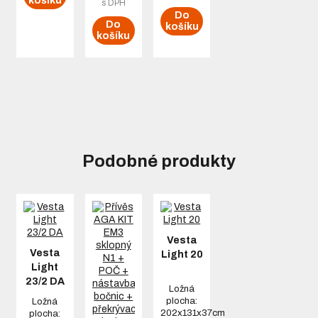
košíku
s DPH
Do
Do
košíku
košíku
Podobné produkty
Vesta
Vesta
Light 20
Light
23/2 DA
Ložná
plocha:
Ložná
202x131x37cm
plocha: