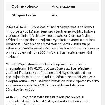
Opěrné kolečko
Ano, s držákem
Sklopná korba
Ano
Přívěs AGA KIT EP5 je kvalitní nebrzděný přívěs s celkovou
hmotností 750 kg, navržený pro všestranné využití v hobby i
profesionální sféře. Masivní celosvařovaný rám se čtyřmi
příčkami pod podlahou zajišťuje vysokou pevnost a dlouhou
životnost. Ložná plocha o rozměrech 2520 × 1300 mm je
vybavena překližkovými bočnicemi o výšce 300 mm doplněnými
o integrovaný reling (+100 mm), který usnadňuje upevnění
nákladu.
Model EP5 je vybaven zesílenou nápravou a odolnými
pneumatikami 165 R13C, což zaručuje stabilitu i při plném
zatížení. Podlaha z voděodolné překližky o tloušťce 9 mm
doplňuje robustní konstrukci. Součástí standardní výbavy je
sklopná korba, 6 zapuštěných kotvících misek, opěrné kolečko
s držákem a spolehlivá 13pólová elektroinstalace se
žárovkovými světly.
AGA KIT EP5 představuje ideální řešení pro přepravu
materiálu, stavebních prvků, dílů, zahradní techniky nebo