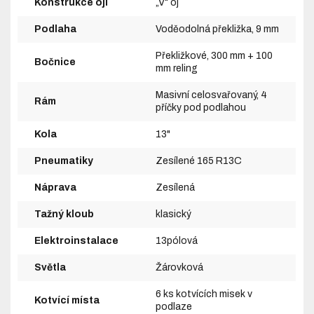
Konstrukce ojí
„V“ oj
Podlaha
Voděodolná překližka, 9 mm
Překližkové, 300 mm + 100
Bočnice
mm reling
Masivní celosvařovaný, 4
Rám
příčky pod podlahou
Kola
13"
Pneumatiky
Zesílené 165 R13C
Náprava
Zesílená
Tažný kloub
klasický
Elektroinstalace
13pólová
Světla
Žárovková
6 ks kotvících misek v
Kotvící místa
podlaze