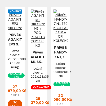
NOVINKA
PŘÍVĚS
AGA KIT
EP3 S…
PŘÍVĚS
Ložná
Přívěs
HANDY-
plocha:
AGA KIT
7 N1,7…
233x130x30
M1 SK…
+ 10 cm
Ložná
reling
plocha:
Ložná
205x125x35
plocha:
SKLADEM
cm
202x123x35
1 KS
cm
SKLADEM
1 KS
27
OČEKÁVÁME
679,00 Kč
s DPH
22
29
066,00 Kč
Do
370,00 Kč
s DPH