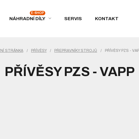
NÁHRADNÍ DÍLY
SERVIS
KONTAKT
NÍ STRÁNKA
/
PŘÍVĚSY
/
PŘEPRAVNÍKY STROJŮ
/
PŘÍVĚSY PZS - VA
PŘÍVĚSY PZS - VAPP